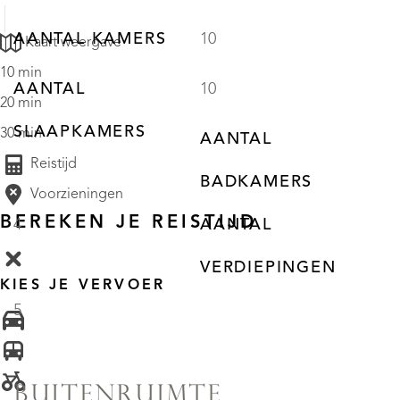
AANTAL KAMERS
10
Kaart weergave
10 min
AANTAL
10
20 min
SLAAPKAMERS
30 min
AANTAL
Reistijd
BADKAMERS
Voorzieningen
BEREKEN JE REISTIJD
4
AANTAL
VERDIEPINGEN
KIES JE VERVOER
5
BUITENRUIMTE