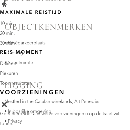
MAXIMALE REISTIJD
10 min.
OBJECTKENMERKEN
20 min.
• Privéparkeerplaats
30 min.
REIS MOMENT
• Opslag
• Speelruimte
Daluren
Piekuren
Toon resultaten
LIGGING
VOORZIENINGEN
Nestled in the Catalan winelands, Alt Penedès
• In bosrijke omgeving
Geef hieronder aan welke voorzieningen u op de kaart wil
• Privacy
tonen.