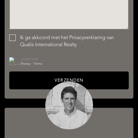
Ik ga akkoord met het
Privacyverklaring
van
Qualis International Realty
reCAPTCHA
Privacy
•
Terms
VERZENDEN