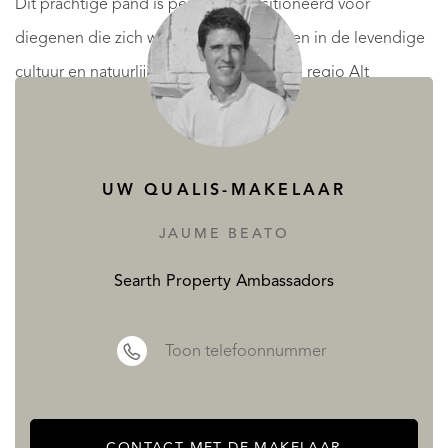
Dit prachtige pand is perfect gepositioneerd voor
diegenen die zich willen onderdompelen in de levendige
cultuur en natuurlijke schoonheid van de regio Alt
Penedès. Geniet van het beste van twee werelden met
gemakkelijke toegang tot de belangrijkste woon-
werkroutes naar Barcelona en de prachtige stranden van
UW QUALIS-MAKELAAR
Sitges.
JAUME BEATO
Omarm de eindeloze mogelijkheden die deze historische
Searth Property Ambassadors
masia biedt en creëer uw droomruimte in het hart van het
cavaland van Catalonië.
Toon telefoonnummer
LEES MEER
MINDER LEZEN
CONTACT MET DE MAKELAAR