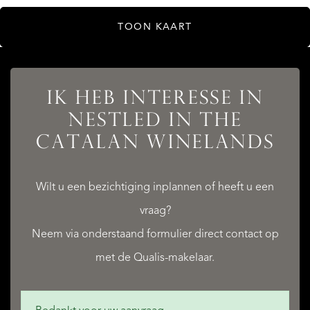
TOON KAART
AANBOD
IK HEB INTERESSE IN
NESTLED IN THE
CATALAN WINELANDS
DIENSTEN
Wilt u een bezichtiging inplannen of heeft u een
vraag?
Neem via onderstaand formulier direct contact op
QUALIS INTERNATIONAL REALTY
met de Qualis-makelaar.