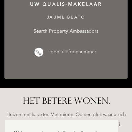
UW QUALIS-MAKELAAR
JAUME BEATO
Searth Property Ambassadors
Toon telefoonnummer
CATALAN
WINE
HET BETERE WONEN.
LANDS
BARONESS
D
CASTLE
Huizen met karakter. Met ruimte. Op een plek waar u zich
€
helemaal thuis voelt. Ontdek ons exclusieve aanbod.
1.490.000