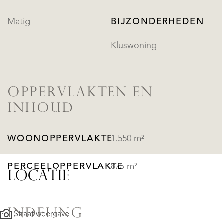
Matig
BIJZONDERHEDEN
Kluswoning
OPPERVLAKTEN EN
INHOUD
WOONOPPERVLAKTE
1.550 m²
PERCEELOPPERVLAKTE
875 m²
LOCATIE
INDELING
Straat weergave