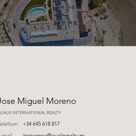
 REALTY
Jose Miguel Moreno
UALIS INTERNATIONAL REALTY
Telefoon
+34 645 618 817
-mail
jmmoreno@qualisrealty.es