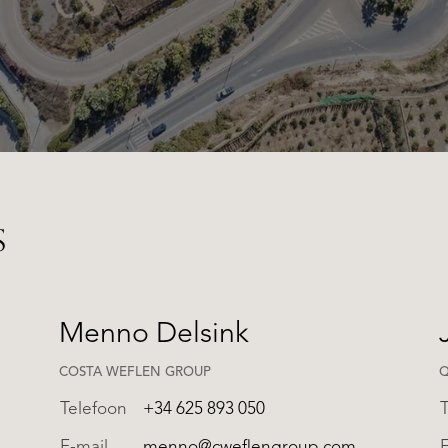
QUALIS INTERNATIONAL
S
Menno Delsink
COSTA WEFLEN GROUP
Q
Telefoon
+34 625 893 050
E-mail
menno@cweflengroup.com
E