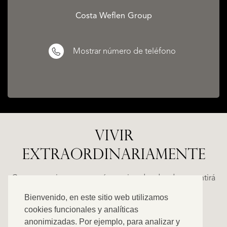
Costa Weflen Group
Mostrar número de teléfono
VIVIR
EXTRAORDINARIAMENTE
ALICANTE
WN
FINCA
E
RUAYA
Casas espaciosas con carácter, situadas donde se sentirá
€
como en casa. Descubra nuestra oferta exclusiva.
Bienvenido, en este sitio web utilizamos
995.000
cookies funcionales y analíticas
anonimizadas. Por ejemplo, para analizar y