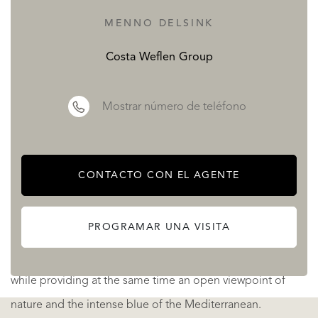
an open kitchen, living rooms and dining rooms of
MENNO DELSINK
different shapes, a terrace, a swimming room, a barbeque,
a locked garage, and a lift.
Costa Weflen Group
A closed residential complex, with detached homes
Mostrar número de teléfono
designed with state-of-the-art architecture, where each
residence has its own exclusive design.
CONTACTO CON EL AGENTE
With direct access to the motorway, 10 Km from Benidorm,
only 50 Km from Alicante airport, and 100 km from
PROGRAMAR UNA VISITA
Valencia airport. The picturesque coastal town of Altea
offers all the services and leisure activities of a great city
while providing at the same time an open viewpoint of
nature and the intense blue of the Mediterranean.