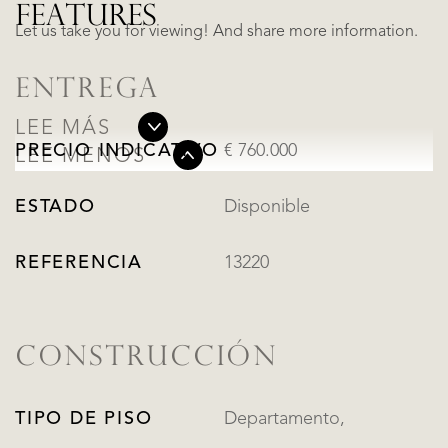
FEATURES
Let us take you for viewing! And share more information.
ENTREGA
LEE MÁS
PRECIO INDICATIVO
€ 760.000
LEE MENOS
ESTADO
Disponible
REFERENCIA
13220
CONSTRUCCIÓN
TIPO DE PISO
Departamento,