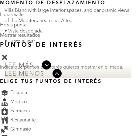
MOMENTO DE DESPLAZAMIENTO
Villa Blanc with large interior spaces, and panoramic views
Horas valle
of the Mediterranean sea, Altea
Horas punta
• Vista despejada
Mostrar resultados
• Junto al mar
PUNTOS DE INTERÉS
LEE MÁS
Indica qué puntos de interés quieres mostrar en el mapa.
LEE MENOS
ELIGE TUS PUNTOS DE INTERÉS
Escuela
Médico
Farmacia
Restaurante
Gimnasio