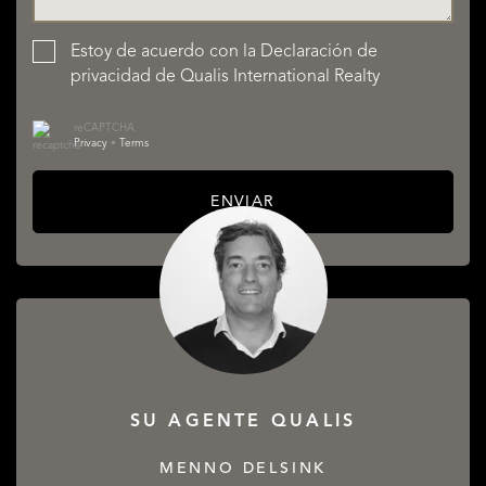
Estoy de acuerdo con la
Declaración de
privacidad
de Qualis International Realty
reCAPTCHA
Privacy
•
Terms
ENVIAR
SU AGENTE QUALIS
MENNO DELSINK