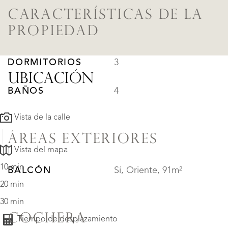
CARACTERÍSTICAS DE LA
PROPIEDAD
DORMITORIOS
3
UBICACIÓN
BAÑOS
4
Vista de la calle
ÁREAS EXTERIORES
Vista del mapa
10 min
BALCÓN
Sí, Oriente, 91m²
20 min
30 min
COCHERA
Tiempo de desplazamiento