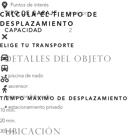
Puntos de interés
TIPO DE GARAJE
Interior
CALCULA EL TIEMPO DE
DESPLAZAMIENTO
CAPACIDAD
2
ELIGE TU TRANSPORTE
DETALLES DEL OBJETO
• piscina de nado
• ascensor
• aire acondicionado
TIEMPO MÁXIMO DE DESPLAZAMIENTO
• estacionamiento privado
10 min.
20 min.
UBICACIÓN
30 min.