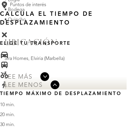
Puntos de interés
• Bodega
CALCULA EL TIEMPO DE
• Quincho
DESPLAZAMIENTO
UBICACIÓN
ELIGE TU TRANSPORTE
Sira Homes, Elviria (Marbella)
LEE MÁS
LEE MENOS
TIEMPO MÁXIMO DE DESPLAZAMIENTO
10 min.
20 min.
30 min.