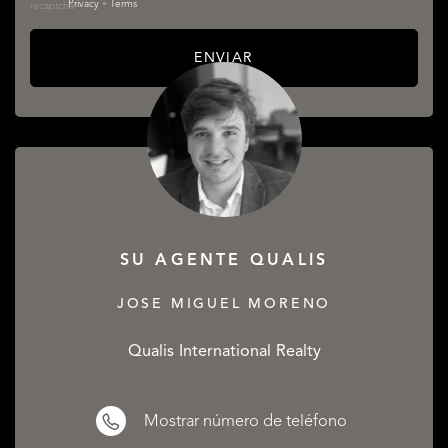
Privacy
•
Terms
ENVIAR
SU AGENTE QUALIS
JOSE MIGUEL MORENO
Qualis International Realty
Mostrar número de teléfono