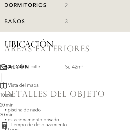
DORMITORIOS
2
BAÑOS
3
UBICACIÓN
ÁREAS EXTERIORES
BALCÓN
Sí, 42m²
Vista de la calle
Vista del mapa
DETALLES DEL OBJETO
10 min
20 min
• piscina de nado
30 min
• estacionamiento privado
Tiempo de desplazamiento
• Logia