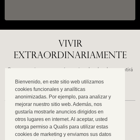
VIVIR
EXTRAORDINARIAMENTE
ESTEPONA
(MÁLAGA)
NACARE
Casas espaciosas con carácter, situadas donde se sentirá
€
como en casa. Descubra nuestra oferta exclusiva.
Bienvenido, en este sitio web utilizamos
2.500.000
cookies funcionales y analíticas
anonimizadas. Por ejemplo, para analizar y
NUEVO
mejorar nuestro sitio web. Además, nos
gustaría mostrarle anuncios dirigidos en
otros lugares en internet. Al aceptar, usted
VER TODOS NUESTROS ANUNCIOS
otorga permiso a Qualis para utilizar estas
cookies de marketing y enviamos sus datos