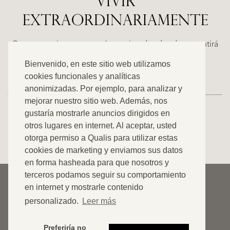
VIVIR
EXTRAORDINARIAMENTE
ALICANTE
WN
FINCA
E
RUAYA
Casas espaciosas con carácter, situadas donde se sentirá
€
como en casa. Descubra nuestra oferta exclusiva.
Bienvenido, en este sitio web utilizamos
995.000
cookies funcionales y analíticas
anonimizadas. Por ejemplo, para analizar y
mejorar nuestro sitio web. Además, nos
gustaría mostrarle anuncios dirigidos en
otros lugares en internet. Al aceptar, usted
VER TODOS NUESTROS ANUNCIOS
otorga permiso a Qualis para utilizar estas
cookies de marketing y enviamos sus datos
en forma hasheada para que nosotros y
terceros podamos seguir su comportamiento
© 2026 Qualis International Realty
en internet y mostrarle contenido
Descargar de responsabilidad
personalizado.
Leer más
Cookies
Preferiría no