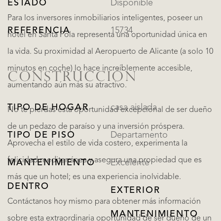
ESTADO
Disponible
Para los inversores inmobiliarios inteligentes, poseer un
REFERENCIA
15734
hotel en Santa Pola representa una oportunidad única en
la vida. Su proximidad al Aeropuerto de Alicante (a solo 10
minutos en coche) lo hace increíblemente accesible,
CONSTRUCCIÓN
aumentando aún más su atractivo.
TIPO DE HOGAR
casa aislada
No te pierdas esta oportunidad excepcional de ser dueño
de un pedazo de paraíso y una inversión próspera.
TIPO DE PISO
Departamento
Aprovecha el estilo de vida costero, experimenta la
felicidad mediterránea y asegura una propiedad que es
MANTENIMIENTO
Excelente
más que un hotel; es una experiencia inolvidable.
DENTRO
EXTERIOR
Contáctanos hoy mismo para obtener más información
MANTENIMIENTO
sobre esta extraordinaria oportunidad de ser dueño de un