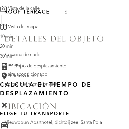
Vista de la calle
ROOF TERRACE
Sí
Vista del mapa
10 min
DETALLES DEL OBJETO
20 min
• piscina de nado
30 min
• ascensor
Tiempo de desplazamiento
• aire acondicionado
Puntos de interés
• estacionamiento privado
CALCULA EL TIEMPO DE
DESPLAZAMIENTO
UBICACIÓN
ELIGE TU TRANSPORTE
Nieuwbouw Aparthotel, dichtbij zee, Santa Pola