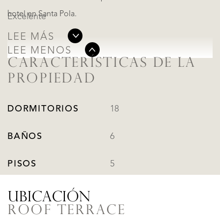
hotel en Santa Pola.
Excelente
LEE MÁS
LEE MENOS
CARACTERÍSTICAS DE LA
PROPIEDAD
DORMITORIOS
18
BAÑOS
6
PISOS
5
UBICACIÓN
ROOF TERRACE