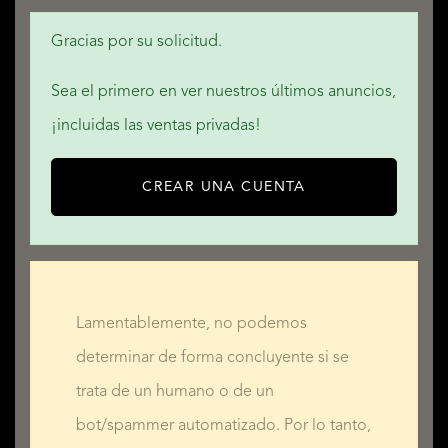
SERVICIOS
Gracias por su solicitud.
Sea el primero en ver nuestros últimos anuncios,
¡incluidas las ventas privadas!
QUALIS INTERNATIONAL REALTY
CREAR UNA CUENTA
Lamentablemente, no podemos
determinar de forma concluyente si se
trata de un humano o de un
bot/spammer automatizado. Por lo tanto,