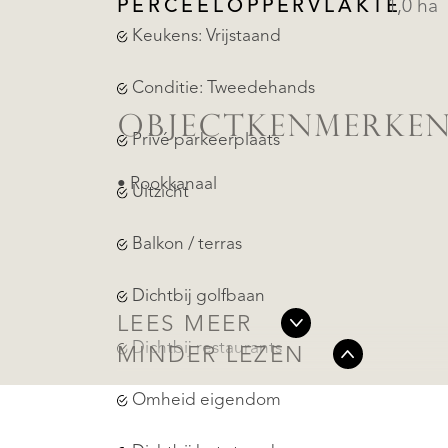
PERCEELOPPERVLAKTE
1,0 ha
Keukens: Vrijstaand
Conditie: Tweedehands
OBJECTKENMERKE
Privé parkeerplaats
• Rookkanaal
Uitzicht
Balkon / terras
Dichtbij golfbaan
LEES MEER
Dichtbij restaurants
MINDER LEZEN
Omheid eigendom