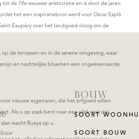
ot de 19e-eeuwse aristocratie en is door de jaren
rdat het een inspiratiebron werd voor Oscar Esplá
e Saint-Exupéry over het landgoed vloog om de
, op de terrassen en in de serene omgeving, waar
smijn en nachtelijke bloemen een ongeëvenaarde
BOUW
n voor nieuwe eigenaren, die het erfgoed willen
t. Als u op zoek bent naar een plek met ziel,
000
SOORT WOONHU
 dan wacht Ruaya op u.
kbaar
SOORT BOUW