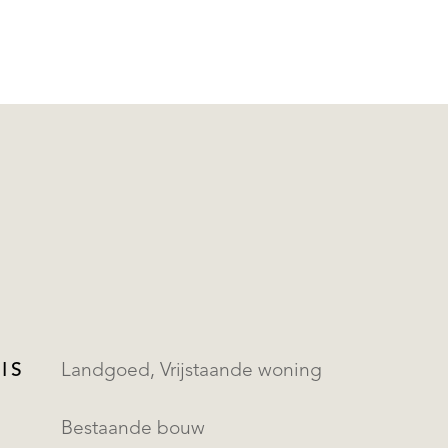
IS
Landgoed, Vrijstaande woning
Bestaande bouw