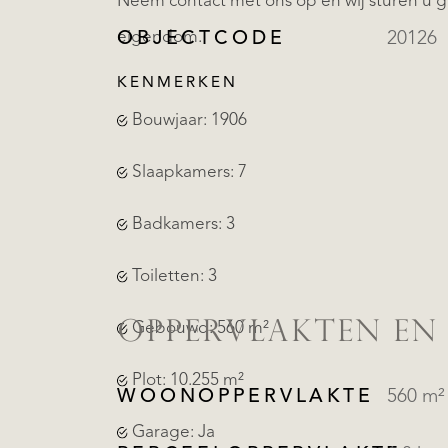
Neem contact met ons op en wij sturen u g
eigendom.
OBJECTCODE
20126
KENMERKEN
Bouwjaar: 1906
Slaapkamers: 7
Badkamers: 3
Toiletten: 3
OPPERVLAKTEN EN
Gebouwd: 560 m²
Plot: 10.255 m²
WOONOPPERVLAKTE
560 m²
Garage: Ja