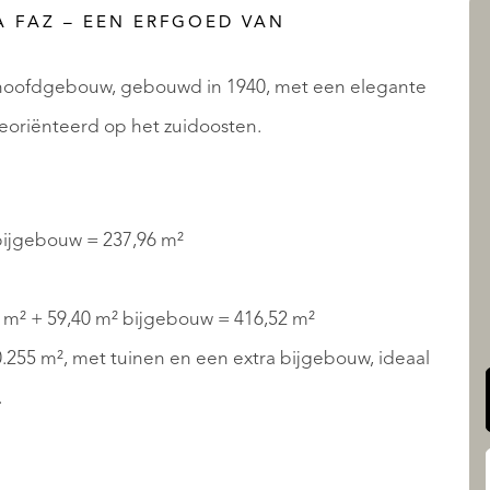
A FAZ – EEN ERFGOED VAN
 hoofdgebouw, gebouwd in 1940, met een elegante
AANBOD
georiënteerd op het zuidoosten.
bijgebouw = 237,96 m²
QUALIS INTERNATIONAL
 m² + 59,40 m² bijgebouw = 416,52 m²
10.255 m², met tuinen en een extra bijgebouw, ideaal
.