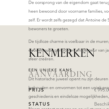
De oorsprong van de eigendom gaat terug t
heen bewoond door voorname families, voo
zelf. Er wordt zelfs gezegd dat Antoine d
bewoners te groeten.
De tijdloze charme is voelbaar in de muren
eeuwenoude pijnbomen en de geur van ja
KENMERKEN
sfeer creëren.
EEN UNIEKE KANS
AANVAARDING
Dit historische juweel opent nu zijn deure
behouden en omvormen tot een uniek projec
PRIJS
€ 995.
geschiedenis en eindeloze mogelijkheden,
STATUS
Beschi