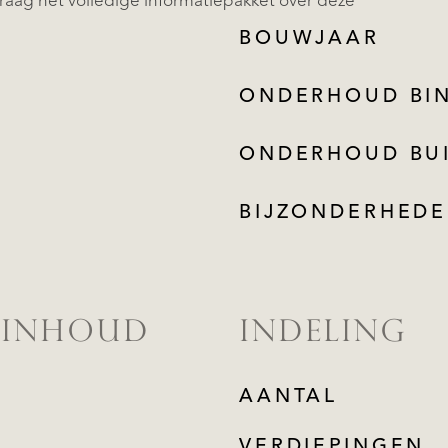
raag het volledige informatiepakket over deze
BOUWJAAR
ONDERHOUD BI
ONDERHOUD BU
BIJZONDERHED
 INHOUD
INDELING
AANTAL
VERDIEPINGEN