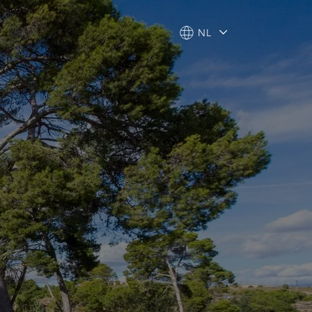
NL
NL