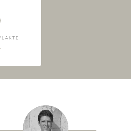
LAKTE
²