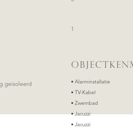
1
OBJECTKEN
• Alarminstallatie
ig geisoleerd
• TV-Kabel
• Zwembad
• Jacuzzi
• Jacuzzi