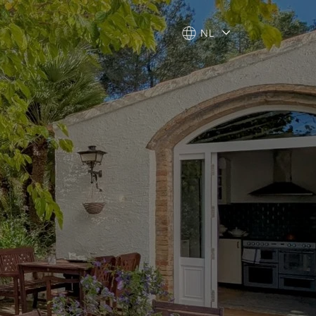
NL
NL