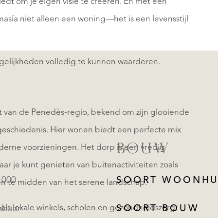
edt om je eigen visie te creëren. En met een
masía niet alleen een woning—het is een levensstijl
elijkheden volledig te kunnen waarderen.
art van de Penedès-regio, bekend om zijn glooiende
 geschiedenis. Hier wonen biedt een perfecte mix
BOUW
derne voorzieningen. Het dorp is een vredig
ar je kunt genieten van buitenactiviteiten zoals
.000
SOORT WOONHU
n te midden van het serene landschap.
als lokale winkels, scholen en gezondheidszorg,
kbaar
SOORT BOUW