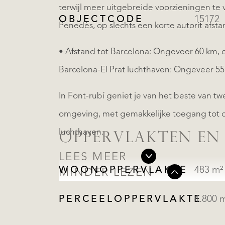
terwijl meer uitgebreide voorzieningen te v
OBJECTCODE
15172
Penedès, op slechts een korte autorit afsta
• Afstand tot Barcelona: Ongeveer 60 km, o
Barcelona-El Prat luchthaven: Ongeveer 55
In Font-rubí geniet je van het beste van tw
omgeving, met gemakkelijke toegang tot de
luchthaven.
OPPERVLAKTEN EN
LEES MEER
WOONOPPERVLAKTE
483 m²
MINDER LEZEN
PERCEELOPPERVLAKTE
4.800 