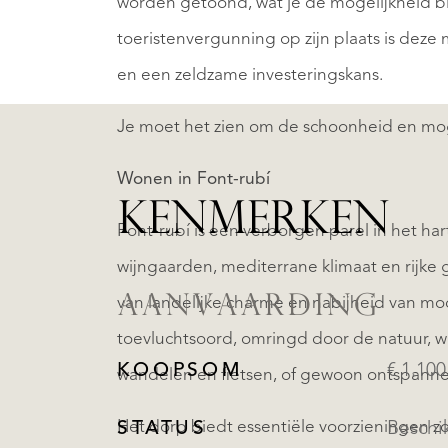
worden getoond, wat je de mogelijkheid bi
toeristenvergunning op zijn plaats is deze 
en een zeldzame investeringskans.
Je moet het zien om de schoonheid en mog
Wonen in Font-rubí
KENMERKEN
Font-rubí is een verborgen parel in het h
wijngaarden, mediterrane klimaat en rijke
AANVAARDING
van landelijke charme en nabijheid van mo
toevluchtsoord, omringd door de natuur, wa
KOOPSOM
€ 1.100
wandelen en fietsen, of gewoon ontspanne
Het dorp biedt essentiële voorzieningen zo
STATUS
Beschi