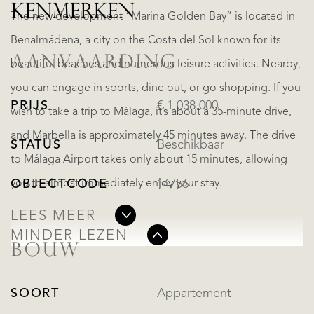
KENMERKEN
The new development “Marina Golden Bay” is located in
Benalmádena, a city on the Costa del Sol known for its
AANVAARDING
beautiful beaches and numerous leisure activities. Nearby,
you can engage in sports, dine out, or go shopping. If you
PRIJS
€ 1.038.000
wish to take a trip to Málaga, it’s about a 35-minute drive,
and Marbella is approximately 45 minutes away. The drive
STATUS
Beschikbaar
to Málaga Airport takes only about 15 minutes, allowing
you to almost immediately enjoy your stay.
OBJECTCODE
14756
LEES MEER
MINDER LEZEN
BOUW
SOORT
Appartement