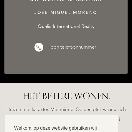
JOSE MIGUEL MORENO
Qualis International Realty
Toon telefoonnummer
HET BETERE WONEN.
A
ESTEPONA
(MÁLAGA)
NACARE
Huizen met karakter. Met ruimte. Op een plek waar u zich
€
helemaal thuis voelt. Ontdek ons exclusieve aanbod.
2.500.000
Welkom, op deze website gebruiken wij