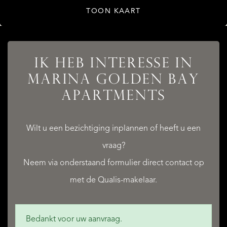
TOON KAART
AANBOD
IK HEB INTERESSE IN
MARINA GOLDEN BAY
APARTMENTS
DIENSTEN
Wilt u een bezichtiging inplannen of heeft u een
vraag?
Neem via onderstaand formulier direct contact op
met de Qualis-makelaar.
QUALIS INTERNATIONAL REALTY
Bedankt voor uw aanvraag.