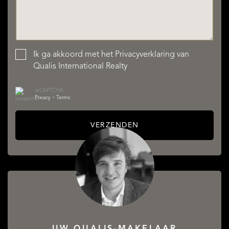
Ik ga akkoord met het
Privacyverklaring
van
Qualis International Realty
reCAPTCHA
Privacy
•
Terms
VERZENDEN
UW QUALIS-MAKELAAR