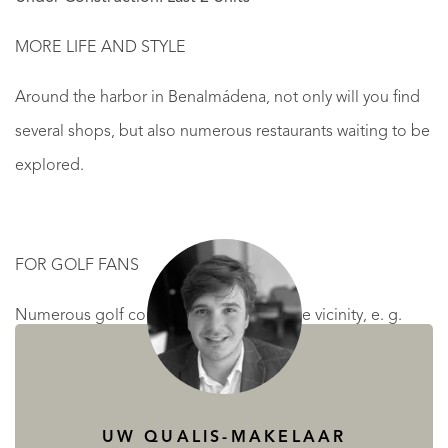
MORE LIFE AND STYLE
Around the harbor in Benalmádena, not only will you find
several shops, but also numerous restaurants waiting to be
explored.
FOR GOLF FANS
Numerous golf courses are located in the vicinity, e. g.
“Torrequebrada”. It is considered to be one of Spain’s
best golf courses.
UW QUALIS-MAKELAAR