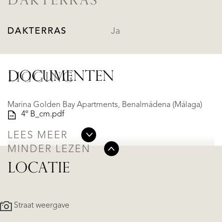
DAKTERRAS
DAKTERRAS
Ja
DOCUMENTEN
LIGGING
Marina Golden Bay Apartments, Benalmádena (Málaga)
4º B_cm.pdf
LEES MEER
MINDER LEZEN
LOCATIE
Straat weergave