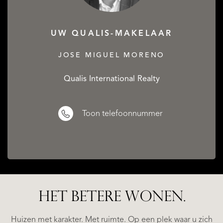
UW QUALIS-MAKELAAR
JOSE MIGUEL MORENO
Qualis International Realty
Toon telefoonnummer
HET BETERE WONEN.
LA
ESTEPONA
(MÁLAGA)
N
NACARE
Huizen met karakter. Met ruimte. Op een plek waar u zich