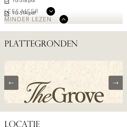
TG-31B.pdf
LEES MEER
TG-51A.pdf
MINDER LEZEN
PLATTEGRONDEN
LOCATIE