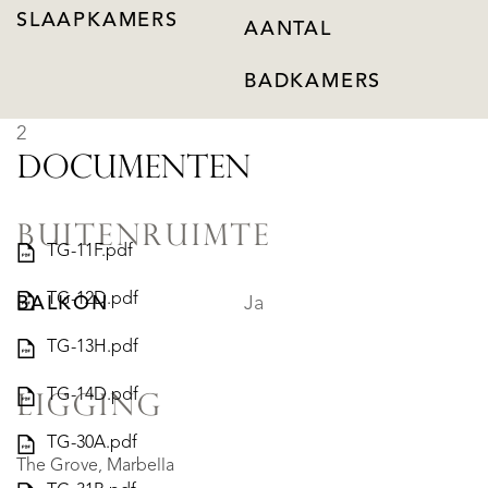
SLAAPKAMERS
AANTAL
BADKAMERS
2
DOCUMENTEN
BUITENRUIMTE
TG-11F.pdf
TG-12D.pdf
BALKON
Ja
TG-13H.pdf
TG-14D.pdf
LIGGING
TG-30A.pdf
The Grove, Marbella