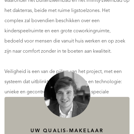
waaronder het buitenzwembad en het infinity-zwembad op
het dakterras, beide met ruime ligstoelzones. Het
complex zal bovendien beschikken over een
kinderspeelruimte en een grote coworkingruimte,
bedoeld voor mensen die vanuit huis werken en op zoek
zijn naar comfort zonder in te boeten aan kwaliteit.
Veiligheid is een van de pijlers van het project, met een
systeem dat uitblinkt door zijn ontwerp en technologie:
unieke en gecontroleerde toegang, een speciale
conciërgeruimte met 24-uursbewaking en een op
kunstmatige intelligentie gebaseerd camerasysteem, dat
te allen tijde rust en privacy garandeert.
UW QUALIS-MAKELAAR