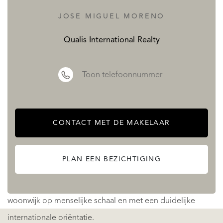
The Grove biedt een prachtig uitzicht op La Concha, het
JOSE MIGUEL MORENO
iconische silhouet dat Marbella kenmerkt, en heeft een
Qualis International Realty
strategische ligging met uitstekende verbindingen naar
Puerto Banús, Nueva Andalucía en de hele kustlijn van
Toon telefoonnummer
Marbella.
Van een afstand onderscheidt het complex zich door zijn
CONTACT MET DE MAKELAAR
strakke architectuur, royale terrassen en een constante
aanwezigheid van licht en natuur. Van dichtbij onthult het
PLAN EEN BEZICHTIGING
een compleet universum van welzijn, vrije tijd, werk en
persoonlijke verzorging, geïntegreerd in een moderne
woonwijk op menselijke schaal en met een duidelijke
internationale oriëntatie.