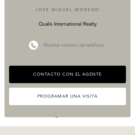
estratégica con excelente conexión a Puerto Banús, Nueva
JOSE MIGUEL MORENO
Andalucía y todo el litoral marbellí.
Qualis International Realty
Desde la distancia, el conjunto se distingue por su
Mostrar número de teléfono
arquitectura limpia, terrazas generosas y una presencia
constante de luz y naturaleza. De cerca, revela un universo
completo de bienestar, ocio, trabajo y cuidado personal,
CONTACTO CON EL AGENTE
integrado en una urbanización moderna, de escala
humana y clara vocación internacional.
PROGRAMAR UNA VISITA
LEE MÁS
LEE MENOS