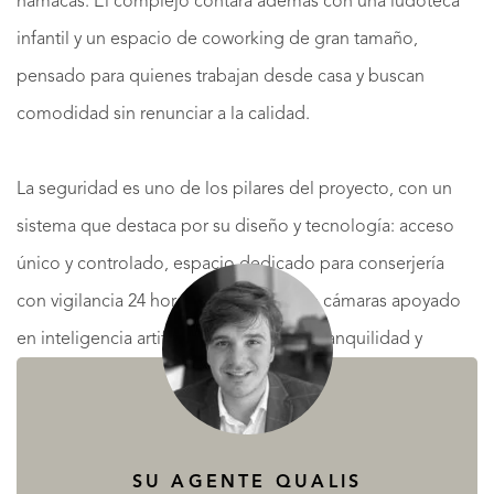
hamacas. El complejo contará además con una ludoteca
infantil y un espacio de coworking de gran tamaño,
pensado para quienes trabajan desde casa y buscan
comodidad sin renunciar a la calidad.
La seguridad es uno de los pilares del proyecto, con un
sistema que destaca por su diseño y tecnología: acceso
único y controlado, espacio dedicado para conserjería
con vigilancia 24 horas y un sistema de cámaras apoyado
en inteligencia artificial, que garantiza tranquilidad y
privacidad en todo momento.
The Grove disfruta de vistas privilegiadas a La Concha, la
SU AGENTE QUALIS
silueta icónica que define Marbella, y de una ubicación