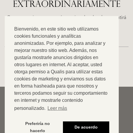
EXTRAORDINARIAMENTE
LA
ESTEPONA
(MÁLAGA)
N
NACARE
Casas espaciosas con carácter, situadas donde se sentirá
€
como en casa. Descubra nuestra oferta exclusiva.
Bienvenido, en este sitio web utilizamos
2.500.000
cookies funcionales y analíticas
anonimizadas. Por ejemplo, para analizar y
mejorar nuestro sitio web. Además, nos
NUEVO
gustaría mostrarle anuncios dirigidos en
otros lugares en internet. Al aceptar, usted
VER TODOS NUESTROS ANUNCIOS
otorga permiso a Qualis para utilizar estas
cookies de marketing y enviamos sus datos
en forma hasheada para que nosotros y
terceros podamos seguir su comportamiento
© 2026 Qualis International Realty
en internet y mostrarle contenido
Descargar de responsabilidad
personalizado.
Leer más
Cookies
Preferiría no
De acuerdo
Declaración de privacidad
hacerlo