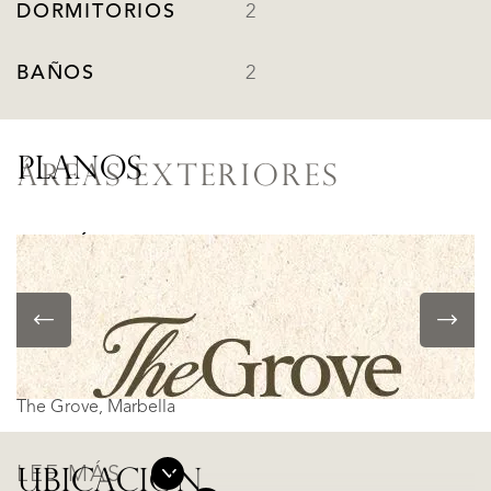
DORMITORIOS
2
BAÑOS
2
PLANOS
ÁREAS EXTERIORES
BALCÓN
Sí
UBICACIÓN
The Grove, Marbella
LEE MÁS
UBICACIÓN