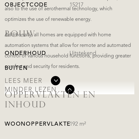
OBJECTCODE
15217
also to the use of aerothermal technology, which
optimizes the use of renewable energy.
BOUW
Additionally, all homes are equipped with home
automation systems that allow for remote and automated
ONDERHOUD
Uitstekend
control of various household functions, providing greater
comfort and security for residents.
BUITEN
LEES MEER
MINDER LEZEN
OPPERVLAKTEN EN
INHOUD
WOONOPPERVLAKTE
192 m²