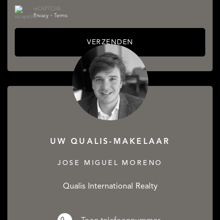
reCAPTCHA
Privacy
•
Terms
VERZENDEN
UW QUALIS-MAKELAAR
JOSE MIGUEL MORENO
Qualis International Realty