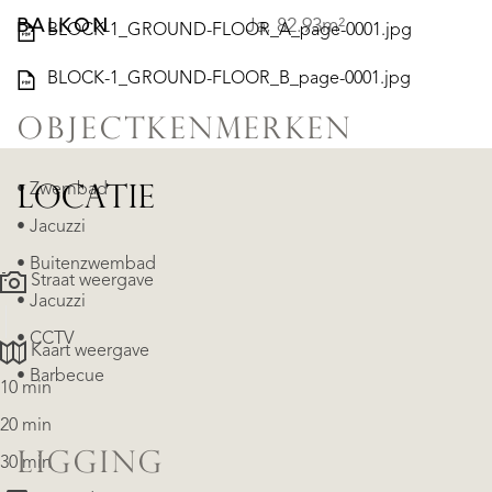
BALKON
Ja, 82.93m²
BLOCK-1_GROUND-FLOOR_A_page-0001.jpg
BLOCK-1_GROUND-FLOOR_B_page-0001.jpg
OBJECTKENMERKEN
• Zwembad
LOCATIE
• Jacuzzi
• Buitenzwembad
Straat weergave
• Jacuzzi
• CCTV
Kaart weergave
• Barbecue
10 min
20 min
LIGGING
30 min