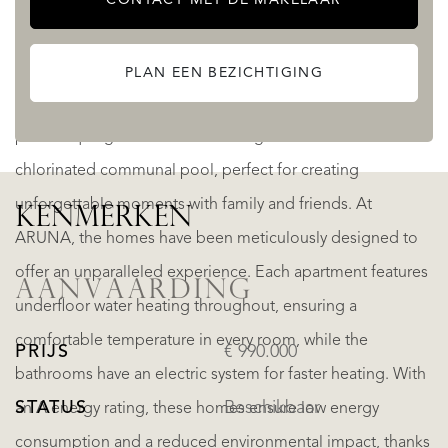
ARUNA’s commitment to the highest standards is evident
in every aspect, especially in its impressive common areas.
Here, residents can enjoy an indoor gym, sauna, and a
PLAN EEN BEZICHTIGING
modern coworking space. Outside, a carefully designed
picturesque garden features a magnificent saltwater
chlorinated communal pool, perfect for creating
unforgettable moments with family and friends. At
KENMERKEN
ARUNA, the homes have been meticulously designed to
offer an unparalleled experience. Each apartment features
AANVAARDING
underfloor water heating throughout, ensuring a
comfortable temperature in every room, while the
PRIJS
€ 990.000
bathrooms have an electric system for faster heating. With
STATUS
Beschikbaar
an A energy rating, these homes ensure low energy
consumption and a reduced environmental impact, thanks