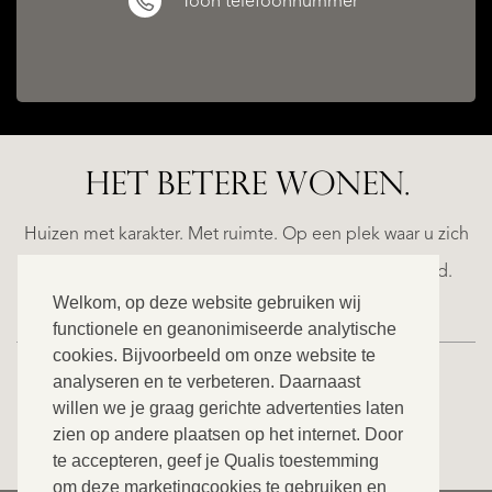
Toon telefoonnummer
HET BETERE WONEN.
ESTEPONA
(MÁLAGA)
NACARE
Huizen met karakter. Met ruimte. Op een plek waar u zich
€
helemaal thuis voelt. Ontdek ons exclusieve aanbod.
2.500.000
Welkom, op deze website gebruiken wij
functionele en geanonimiseerde analytische
cookies. Bijvoorbeeld om onze website te
NIEUW
analyseren en te verbeteren. Daarnaast
willen we je graag gerichte advertenties laten
BEKIJK ONS VOLLEDIGE AANBOD
zien op andere plaatsen op het internet. Door
te accepteren, geef je Qualis toestemming
om deze marketingcookies te gebruiken en