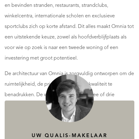
en bevinden stranden, restaurants, strandclubs,
winkelcentra, internationale scholen en exclusieve
sportclubs zich op korte afstand. Dit alles maakt Omnia tot
een uitstekende keuze, zowel als hoofdverblijfplaats als
voor wie op zoek is naar een tweede woning of een
investering met groot potentieel.
De architectuur van Omnia is zorgvuldig ontworpen om de
ruimtelijkheid, de privacy en de levenskwaliteit te
benadrukken. De woningen met één, twee of drie
slaapkamers onderscheiden zich door hun open ruimtes,
grote ramen van vloer tot plafond en ruime terrassen die
de binnenruimtes naar buiten uitbreiden, waardoor u het
UW QUALIS-MAKELAAR
hele jaar door kunt genieten van het uitzonderlijke klimaat