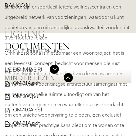
BALKON
Ja
aanbod, zijn er sportfaciliteiten, wellnesscentra en een
uitgebreid netwerk van voorzieningen, waardoor u kunt
genieten van een uitzonderlijke levenskwaliteit zonder dat
LIGGING
u ver hoeft te reizen.
DOCUMENTEN
Omnia, Estepona (Málaga)
Omnia Estepona is niet zomaar een woonproject; het is
een levensstijlconcept, bedacht voor mensen die rust,
LEES MEER
OM-133A.pdf
design, kwaliteit en de nabijheid van de zee waarderen.
MINDER LEZEN
OM-31A.pdf
Een plek waar hedendaagse architectuur samengaat met
de natuur, waar elke ruimte uitnodigt om van het
OM-30A.pdf
buitenleven te genieten en waar elk detail is doordacht
OM-100A.pdf
om een unieke woonervaring te bieden. Een exclusief
OM-21A.pdf
project dat een prachtige kans biedt om te wonen of te
investeren in een van de meest bevoorrechte en snelst