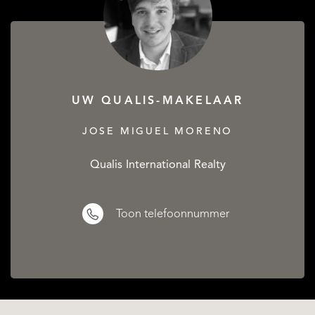
UW QUALIS-MAKELAAR
JOSE MIGUEL MORENO
Qualis International Realty
Toon telefoonnummer