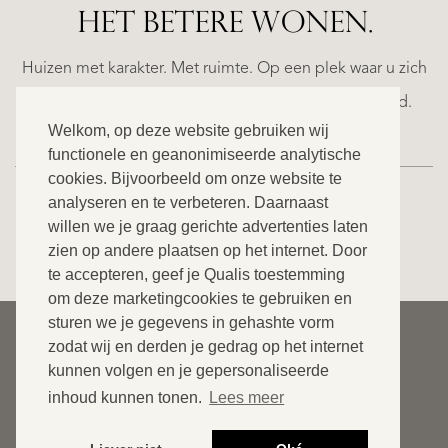
HET BETERE WONEN.
LA
ESTEPONA
(MÁLAGA)
N
NACARE
Huizen met karakter. Met ruimte. Op een plek waar u zich
€
helemaal thuis voelt. Ontdek ons exclusieve aanbod.
2.500.000
Welkom, op deze website gebruiken wij
functionele en geanonimiseerde analytische
cookies. Bijvoorbeeld om onze website te
NIEUW
analyseren en te verbeteren. Daarnaast
willen we je graag gerichte advertenties laten
BEKIJK ONS VOLLEDIGE AANBOD
zien op andere plaatsen op het internet. Door
te accepteren, geef je Qualis toestemming
om deze marketingcookies te gebruiken en
sturen we je gegevens in gehashte vorm
© 2026 Qualis International Realty
zodat wij en derden je gedrag op het internet
Disclaimer
kunnen volgen en je gepersonaliseerde
inhoud kunnen tonen.
Lees meer
Cookies
Privacybeleid