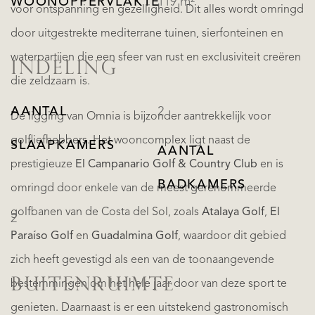
WOONOPPERVLAKTE
119 m²
voor ontspanning en gezelligheid. Dit alles wordt omringd
door uitgestrekte mediterrane tuinen, sierfonteinen en
waterpartijen die een sfeer van rust en exclusiviteit creëren
INDELING
die zeldzaam is.
AANTAL
2
De ligging van Omnia is bijzonder aantrekkelijk voor
golfliefhebbers. Het wooncomplex ligt naast de
SLAAPKAMERS
AANTAL
prestigieuze
El Campanario Golf & Country Club
en is
BADKAMERS
omringd door enkele van de meest gerenommeerde
golfbanen van de Costa del Sol, zoals
Atalaya Golf
,
El
2
Paraíso Golf
en
Guadalmina Golf
, waardoor dit gebied
zich heeft gevestigd als een van de toonaangevende
BUITENRUIMTE
bestemmingen om het hele jaar door van deze sport te
genieten. Daarnaast is er een uitstekend gastronomisch