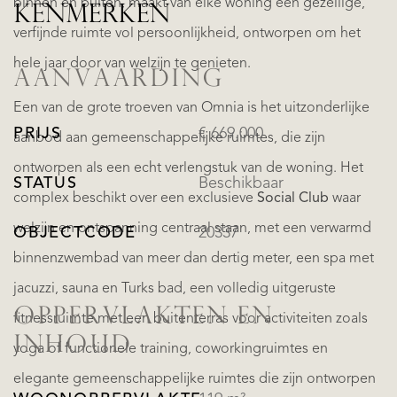
binnen en buiten, maakt van elke woning een gezellige,
KENMERKEN
verfijnde ruimte vol persoonlijkheid, ontworpen om het
hele jaar door van welzijn te genieten.
AANVAARDING
Een van de grote troeven van Omnia is het uitzonderlijke
PRIJS
€ 669.000
aanbod aan gemeenschappelijke ruimtes, die zijn
ontworpen als een echt verlengstuk van de woning. Het
STATUS
Beschikbaar
complex beschikt over een exclusieve
Social Club
waar
welzijn en ontspanning centraal staan, met een verwarmd
OBJECTCODE
20337
binnenzwembad van meer dan dertig meter, een spa met
jacuzzi, sauna en Turks bad, een volledig uitgeruste
OPPERVLAKTEN EN
fitnessruimte met een buitenterras voor activiteiten zoals
INHOUD
yoga of functionele training, coworkingruimtes en
elegante gemeenschappelijke ruimtes die zijn ontworpen