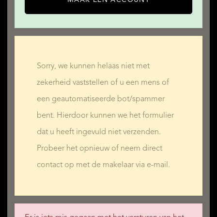
Sorry, we kunnen helaas niet met
zekerheid vaststellen of u een mens of
een geautomatiseerde bot/spammer
bent. Hierdoor kunnen we het formulier
dat u heeft ingevuld niet verzenden.
Probeer het opnieuw of neem direct
contact op met de makelaar via e-mail.