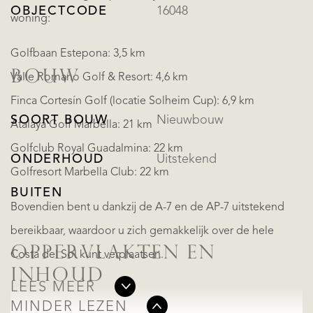
OBJECTCODE
16048
woning:
Golfbaan Estepona: 3,5 km
BOUW
Valle Romano Golf & Resort: 4,6 km
Finca Cortesín Golf (locatie Solheim Cup): 6,9 km
SOORT BOUW
Nieuwbouw
Atalaya Golf Marbella: 21 km
Golfclub Royal Guadalmina: 22 km
ONDERHOUD
Uitstekend
Golfresort Marbella Club: 22 km
BUITEN
Bovendien bent u dankzij de A-7 en de AP-7 uitstekend
bereikbaar, waardoor u zich gemakkelijk over de hele
OPPERVLAKTEN EN
Costa del Sol kunt verplaatsen.
INHOUD
LEES MEER
MINDER LEZEN