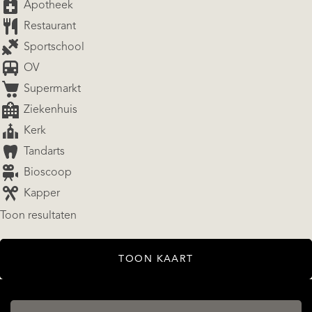
Apotheek
Restaurant
Sportschool
OV
Supermarkt
Ziekenhuis
Kerk
Tandarts
Bioscoop
Kapper
AANBOD
Toon resultaten
TOON KAART
DIENSTEN