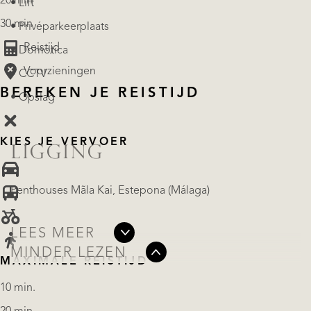
20 min
• Lift
30 min
• Privéparkeerplaats
Reistijd
• Domotica
Voorzieningen
• CCTV
BEREKEN JE REISTIJD
• Opslag
KIES JE VERVOER
LIGGING
Penthouses Mãla Kai, Estepona (Málaga)
LEES MEER
MINDER LEZEN
MAXIMALE REISTIJD
10 min.