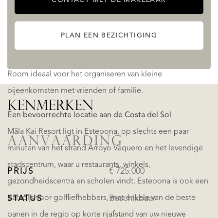
yogagebied, omgeven door groen en ontworpen voor
rust en evenwicht, is de perfecte plek om te mediteren of
PLAN EEN BEZICHTIGING
yogahoudingen te beoefenen in een serene en natuurlijke
omgeving. En voor die speciale momenten is de Gourmet
Room ideaal voor het organiseren van kleine
bijeenkomsten met vrienden of familie.
KENMERKEN
Een bevoorrechte locatie aan de Costa del Sol
Mãla Kai Resort ligt in Estepona, op slechts een paar
AANVAARDING
minuten van het strand Arroyo Vaquero en het levendige
stadscentrum, waar u restaurants, winkels,
PRIJS
€ 725.000
gezondheidscentra en scholen vindt. Estepona is ook een
paradijs voor golfliefhebbers, met enkele van de beste
STATUS
Beschikbaar
banen in de regio op korte rijafstand van uw nieuwe