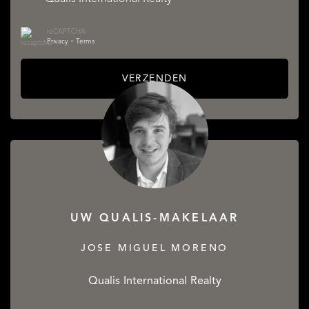
reCAPTCHA
Privacy
•
Terms
VERZENDEN
UW QUALIS-MAKELAAR
JOSE MIGUEL MORENO
Qualis International Realty