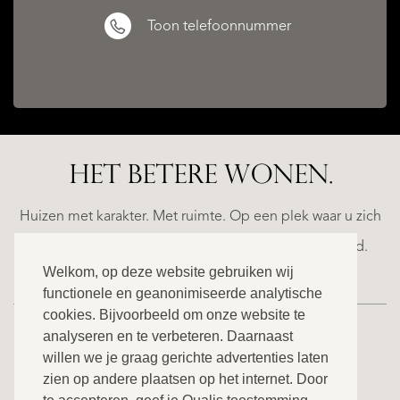
Toon telefoonnummer
HET BETERE WONEN.
A
ESTEPONA
(MÁLAGA)
NACARE
Huizen met karakter. Met ruimte. Op een plek waar u zich
€
helemaal thuis voelt. Ontdek ons exclusieve aanbod.
2.500.000
Welkom, op deze website gebruiken wij
functionele en geanonimiseerde analytische
NIEUW
cookies. Bijvoorbeeld om onze website te
analyseren en te verbeteren. Daarnaast
willen we je graag gerichte advertenties laten
BEKIJK ONS VOLLEDIGE AANBOD
zien op andere plaatsen op het internet. Door