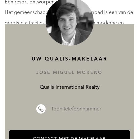
Een resort ontworpen voor welzijn
Het gemeenschappelijke overloopzwembad is een van de
grootste attracties van het resort. Met zijn moderne en
elegante design nodigt het u uit om uzelf onder te
dompelen in het kristalheldere water, terwijl u geniet van
de ligstoelen buiten of, als u dat liever heeft, de
UW QUALIS-MAKELAAR
ondergedompelde ligstoelen en chill-out zones. Het is
JOSE MIGUEL MORENO
perfect om te ontspannen en te genieten van het klimaat
van de Costa del Sol.
Qualis International Realty
Bent u een liefhebber van sport en welzijn? Dan beschikt
Toon telefoonnummer
het resort over een volledig uitgeruste fitnessruimte met
ultramoderne apparatuur, zodat u uw trainingen kunt
voortzetten zonder dat u de deur uit hoeft. Het
CONTACT MET DE MAKELAAR