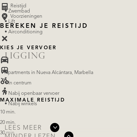
Reistijd
• Zwembad
Voorzieningen
• Lift
BEREKEN JE REISTIJD
• Airconditioning
KIES JE VERVOER
LIGGING
Apartments in Nueva Alcántara, Marbella
• In centrum
• Nabij openbaar vervoer
MAXIMALE REISTIJD
• Nabij winkels
10 min.
20 min.
LEES MEER
30 min.
MINDER LEZEN