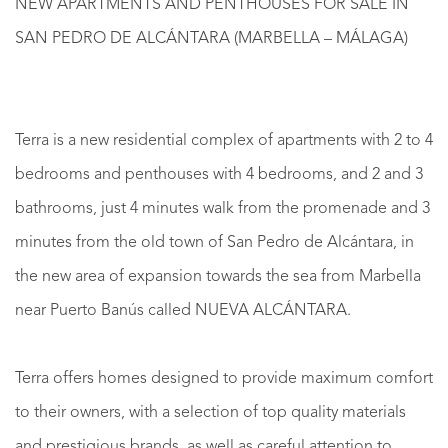
NEW APARTMENTS AND PENTHOUSES FOR SALE IN
SAN PEDRO DE ALCÁNTARA (MARBELLA – MÁLAGA)
Terra is a new residential complex of apartments with 2 to 4
bedrooms and penthouses with 4 bedrooms, and 2 and 3
bathrooms, just 4 minutes walk from the promenade and 3
minutes from the old town of San Pedro de Alcántara, in
the new area of expansion towards the sea from Marbella
near Puerto Banús called NUEVA ALCÁNTARA.
Terra offers homes designed to provide maximum comfort
to their owners, with a selection of top quality materials
and prestigious brands, as well as careful attention to