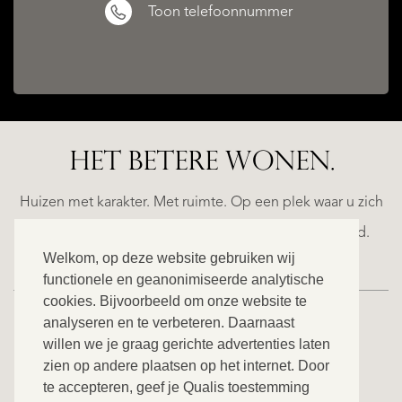
Toon telefoonnummer
HET BETERE WONEN.
LA
ESTEPONA
(MÁLAGA)
N
NACARE
Huizen met karakter. Met ruimte. Op een plek waar u zich
€
helemaal thuis voelt. Ontdek ons exclusieve aanbod.
2.500.000
Welkom, op deze website gebruiken wij
functionele en geanonimiseerde analytische
cookies. Bijvoorbeeld om onze website te
NIEUW
analyseren en te verbeteren. Daarnaast
willen we je graag gerichte advertenties laten
BEKIJK ONS VOLLEDIGE AANBOD
zien op andere plaatsen op het internet. Door
te accepteren, geef je Qualis toestemming