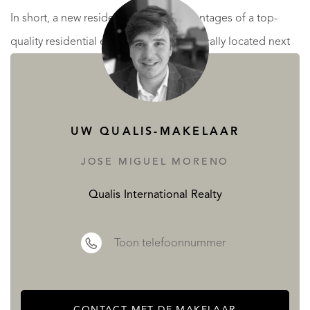
In short, a new residence with the advantages of a top-
quality residential environment, strategically located next
to Puerto Banús, for a truly unrepeatable price.
Basic features
UW QUALIS-MAKELAAR
New building
JOSE MIGUEL MORENO
Flats / apartments and penthouses with 3 and 4
Qualis International Realty
bedrooms and garages
Construction
Toon telefoonnummer
Key delivery: September 2024
Communal areas
CONTACT MET DE MAKELAAR