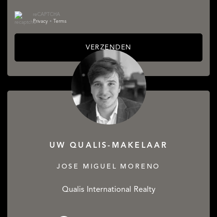
reCAPTCHA
Privacy
•
Terms
VERZENDEN
UW QUALIS-MAKELAAR
JOSE MIGUEL MORENO
Qualis International Realty