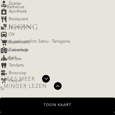
Dokter
• Barbecue
Apotheek
Restaurant
LIGGING
Sportschool
OV
Style and comfort, Salou - Tarragona
Supermarkt
Ziekenhuis
• In woonwijk
Kerk
• Aan zee
Tandarts
Bioscoop
LEES MEER
Kapper
AANBOD
MINDER LEZEN
Toon resultaten
TOON KAART
DIENSTEN