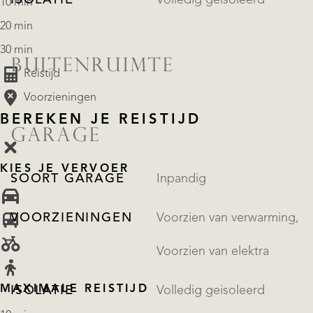
10 min
20 min
30 min
BUITENRUIMTE
Reistijd
Voorzieningen
BEREKEN JE REISTIJD
GARAGE
KIES JE VERVOER
SOORT GARAGE
Inpandig
VOORZIENINGEN
Voorzien van verwarming,
Voorzien van elektra
MAXIMALE REISTIJD
ISOLATIE
Volledig geisoleerd