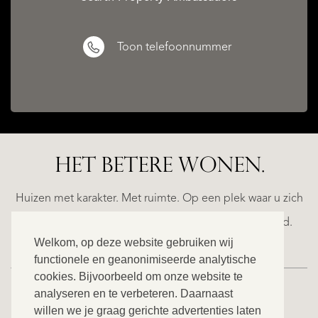
Toon telefoonnummer
CATALAN
WINE
HET BETERE WONEN.
LANDS
BARONESS
ED
CASTLE
Huizen met karakter. Met ruimte. Op een plek waar u zich
€
helemaal thuis voelt. Ontdek ons exclusieve aanbod.
1.490.000
Welkom, op deze website gebruiken wij
functionele en geanonimiseerde analytische
cookies. Bijvoorbeeld om onze website te
analyseren en te verbeteren. Daarnaast
willen we je graag gerichte advertenties laten