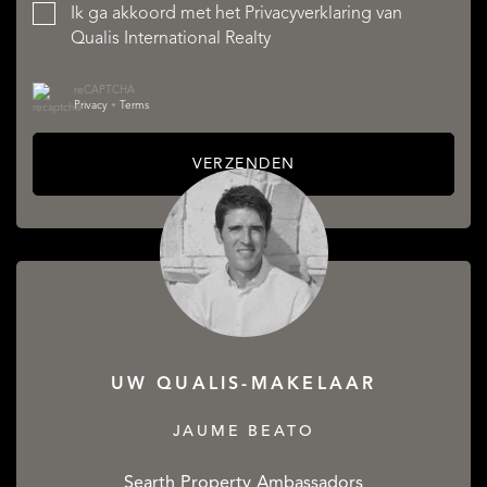
Ik ga akkoord met het
Privacyverklaring
van
Qualis International Realty
reCAPTCHA
Privacy
•
Terms
VERZENDEN
UW QUALIS-MAKELAAR
JAUME BEATO
Searth Property Ambassadors