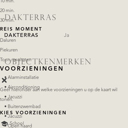
10 min.
20 min.
DAKTERRAS
30 min.
REIS MOMENT
DAKTERRAS
Ja
Daluren
Piekuren
Toon resultaten
OBJECTKENMERKEN
VOORZIENINGEN
• Alarminstallatie
• Airconditioning
Geef hieronder aan welke voorzieningen u op de kaart wil
• Jacuzzi
tonen.
• Buitenzwembad
KIES VOORZIENINGEN
• Jacuzzi
School
• Open haard