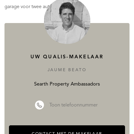
garage voor twee auto's.
Gezien de ligging ligt het dicht bij alle voorzieningen,
scholen, supermarkten, restaurants, zonder de rust van de
grote groene gebieden met een prachtig uitzicht op te
UW QUALIS-MAKELAAR
geven.
JAUME BEATO
Searth Property Ambassadors
Zeer dicht bij het strand en goed verbonden via de AP7 en
de A7, dus het ligt op een paar minuten van de
Toon telefoonnummer
belangrijkste steden zoals Salou en Tarragona.
LEES MEER
MINDER LEZEN
CONTACT MET DE MAKELAAR