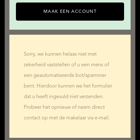
MAAK EEN ACCOUNT
Sorry, we kunnen helaas niet met
zekerheid vaststellen of u een mens of
een geautomatiseerde bot/spammer
bent. Hierdoor kunnen we het formulier
dat u heeft ingevuld niet verzenden.
Probeer het opnieuw of neem direct
contact op met de makelaar via e-mail.