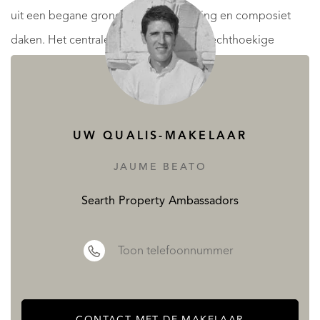
uit een begane grond, eerste verdieping en composiet
daken. Het centrale lichaam heeft een rechthoekige
uitkijktoren met een plat dak. Het heeft trappen in de
zijlichamen om toegang te krijgen tot de eerste
verdieping. Geniet van een prachtig uitzicht op de zee.
UW QUALIS-MAKELAAR
De kluis, waarvan de kapel "La Magdalena" heette, bevat
JAUME BEATO
fragmenten van de gotische stijl. Met interieursgraffito
toegeschreven aan de kunstenaars Joaquim Mir, Enric
Searth Property Ambassadors
Cristòfol Ricart en de schilder Cabanyes. Officieel erkend
als een plaats van aanbidding, werden in het verleden
Toon telefoonnummer
missen gehouden op 22 juli.
Het heeft elektriciteitsvoorziening en bronwater.
CONTACT MET DE MAKELAAR