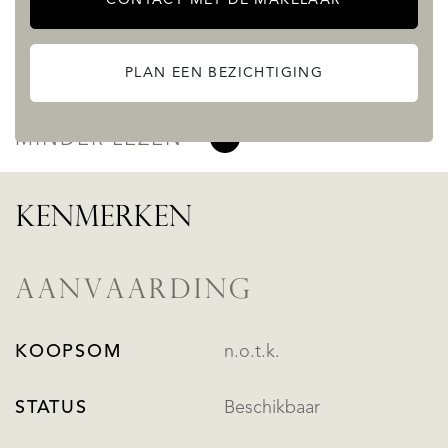
Er is de mogelijkheid om nog eens 44.518 m2 grond
dichtbij het pand te verwerven.
PLAN EEN BEZICHTIGING
LEES MEER
MINDER LEZEN
KENMERKEN
AANVAARDING
KOOPSOM
n.o.t.k.
STATUS
Beschikbaar