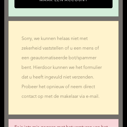
Sorry, we kunnen helaas niet met
zekerheid vaststellen of u een mens of
een geautomatiseerde bot/spammer
bent. Hierdoor kunnen we het formulier
dat u heeft ingevuld niet verzenden.
Probeer het opnieuw of neem direct
contact op met de makelaar via e-mail.