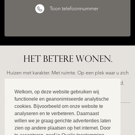
Toon telefoonnummer
CATALAN
WINE
HET BETERE WONEN.
LANDS
BARONESS
ED
CASTLE
Huizen met karakter. Met ruimte. Op een plek waar u zich
€
helemaal thuis voelt. Ontdek ons exclusieve aanbod.
1.490.000
Welkom, op deze website gebruiken wij
functionele en geanonimiseerde analytische
cookies. Bijvoorbeeld om onze website te
analyseren en te verbeteren. Daarnaast
willen we je graag gerichte advertenties laten
BEKIJK ONS VOLLEDIGE AANBOD
zien op andere plaatsen op het internet. Door