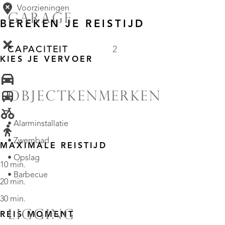
Voorzieningen
GARAGE
BEREKEN JE REISTIJD
CAPACITEIT
2
KIES JE VERVOER
OBJECTKENMERKEN
• Alarminstallatie
• Zwembad
MAXIMALE REISTIJD
• Opslag
10 min.
• Barbecue
20 min.
30 min.
LIGGING
REIS MOMENT