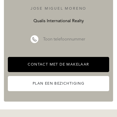
en vrije en geprivatiseerde groenzones. De woningen,
JOSE MIGUEL MORENO
afgewerkt volgens de hoogste kwaliteitsnormen, kunnen
Qualis International Realty
worden aangepast met de mogelijkheid om afwerkingen,
materialen en lay-out te kiezen volgens de voorkeuren van
Toon telefoonnummer
de eigenaar, met het advies van gespecialiseerde
architecten en binnenhuisarchitecten.
LEES MEER
CONTACT MET DE MAKELAAR
MINDER LEZEN
PLAN EEN BEZICHTIGING