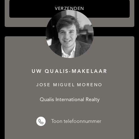
VERZENDEN
UW QUALIS-MAKELAAR
JOSE MIGUEL MORENO
Qualis International Realty
Toon telefoonnummer