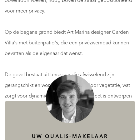
boventoon voeren, hoog boven de straat gepositioneerd
voor meer privacy.
Op de begane grond biedt Art Marina designer Garden
Villa's met buitenpatio's, die een privézwembad kunnen
bevatten als de eigenaar dat wenst.
De gevel bestaat uit terrassen die afwisselend zijn
gerangschikt en worden gescheiden door vegetatie, wat
zorgt voor dynamiek en privacy. Het project is ontworpen
om levenskwaliteit en rust te bieden.
Het project beschikt ook over een afgesloten
UW QUALIS-MAKELAAR
parkeerterrein, een sportterrein met gymnastiektoestellen