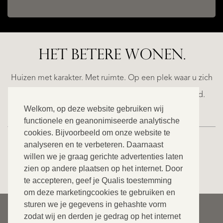
HET BETERE WONEN.
LA
ESTEPONA
(MÁLAGA)
N
NACARE
Huizen met karakter. Met ruimte. Op een plek waar u zich
€
helemaal thuis voelt. Ontdek ons exclusieve aanbod.
2.500.000
Welkom, op deze website gebruiken wij
functionele en geanonimiseerde analytische
NIEUW
cookies. Bijvoorbeeld om onze website te
analyseren en te verbeteren. Daarnaast
willen we je graag gerichte advertenties laten
BEKIJK ONS VOLLEDIGE AANBOD
zien op andere plaatsen op het internet. Door
te accepteren, geef je Qualis toestemming
om deze marketingcookies te gebruiken en
sturen we je gegevens in gehashte vorm
© 2026 Qualis International Realty
zodat wij en derden je gedrag op het internet