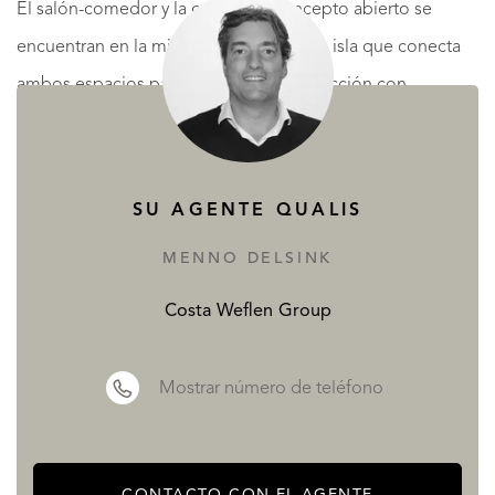
El salón-comedor y la cocina de concepto abierto se
encuentran en la misma planta, con una isla que conecta
ambos espacios para mantener la interacción con
familiares e invitados. Grandes ventanales permiten la
entrada de luz natural y dan acceso directo al
solárium con
piscina infinita
, que se fusiona con el mar, creando un
SU AGENTE QUALIS
ambiente de total relajación.
MENNO DELSINK
Espacios Únicos de Entretenimiento
Costa Weflen Group
La exclusividad de esta villa se extiende a su planta
inferior, diseñada para el entretenimiento y el bienestar.
Mostrar número de teléfono
Gimnasio privado
con baño y sauna.
Sala de cine en casa
, ideal para disfrutar de
CONTACTO CON EL AGENTE