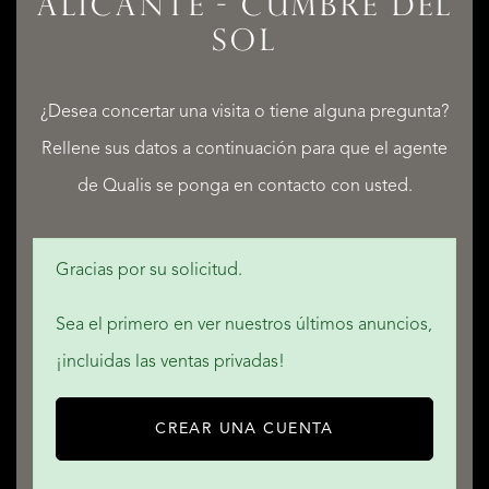
ALICANTE - CUMBRE DEL
SERVICIOS
SOL
¿Desea concertar una visita o tiene alguna pregunta?
Rellene sus datos a continuación para que el agente
QUALIS INTERNATIONAL REALTY
de Qualis se ponga en contacto con usted.
Gracias por su solicitud.
Sea el primero en ver nuestros últimos anuncios,
¡incluidas las ventas privadas!
CREAR UNA CUENTA