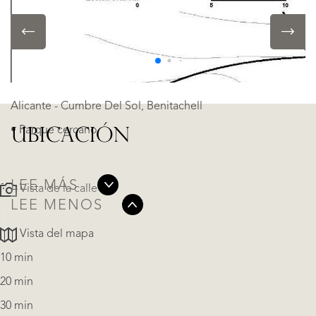
• piscina de nado
UBICACIÓN
Alicante - Cumbre Del Sol, Benitachell
• Parque cercano
UBICACIÓN
LEE MÁS
Vista de la calle
LEE MENOS
Vista del mapa
10 min
20 min
30 min