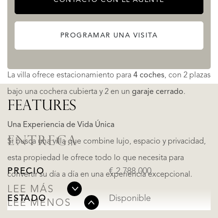
momentos inolvidables.
Porche cubierto
, donde relajarse rodeado por la
tranquilidad del mar.
PROGRAMAR UNA VISITA
Comodidad y Funcionalidad
La villa ofrece estacionamiento para
4 coches
, con 2 plazas
bajo una cochera cubierta y 2 en un
garaje cerrado
.
FEATURES
Una Experiencia de Vida Única
ENTREGA
Si busca una villa que combine lujo, espacio y privacidad,
esta propiedad le ofrece todo lo que necesita para
PRECIO
€ 2.788.000
convertir su día a día en una experiencia excepcional.
LEE MÁS
ESTADO
Disponible
LEE MENOS