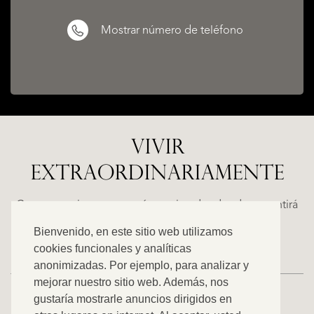
Mostrar número de teléfono
VIVIR
EXTRAORDINARIAMENTE
ALICANTE
N
FINCA
RUAYA
Casas espaciosas con carácter, situadas donde se sentirá
€
como en casa. Descubra nuestra oferta exclusiva.
Bienvenido, en este sitio web utilizamos
995.000
cookies funcionales y analíticas
anonimizadas. Por ejemplo, para analizar y
mejorar nuestro sitio web. Además, nos
gustaría mostrarle anuncios dirigidos en