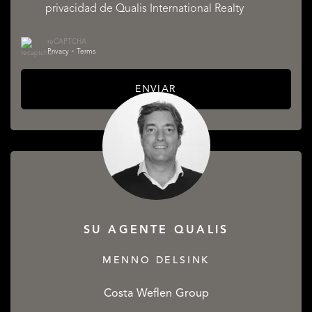
privacidad
de Qualis International Realty
reCAPTCHA
Privacy
•
Terms
ENVIAR
SU AGENTE QUALIS
MENNO DELSINK
Costa Weflen Group