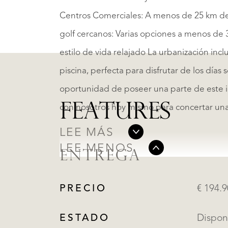
Centros Comerciales: A menos de 25 km de 
golf cercanos: Varias opciones a menos de 
estilo de vida relajado La urbanización inc
piscina, perfecta para disfrutar de los días 
oportunidad de poseer una parte de este i
FEATURES
con nosotros hoy mismo para concertar una v
LEE MÁS
LEE MENOS
ENTREGA
PRECIO
€ 194.
ESTADO
Dispon