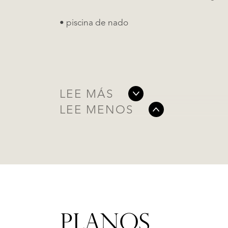
• piscina de nado
LEE MÁS
LEE MENOS
PLANOS