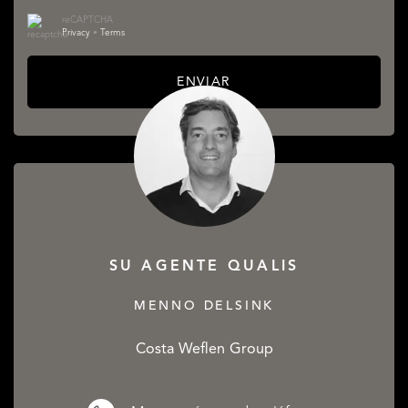
reCAPTCHA
Privacy
•
Terms
ENVIAR
SU AGENTE QUALIS
MENNO DELSINK
Costa Weflen Group