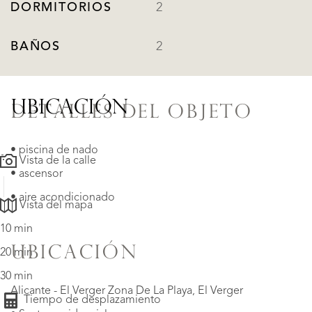
DORMITORIOS
2
BAÑOS
2
UBICACIÓN
DETALLES DEL OBJETO
• piscina de nado
Vista de la calle
• ascensor
• aire acondicionado
Vista del mapa
10 min
UBICACIÓN
20 min
30 min
Alicante - El Verger Zona De La Playa, El Verger
Tiempo de desplazamiento