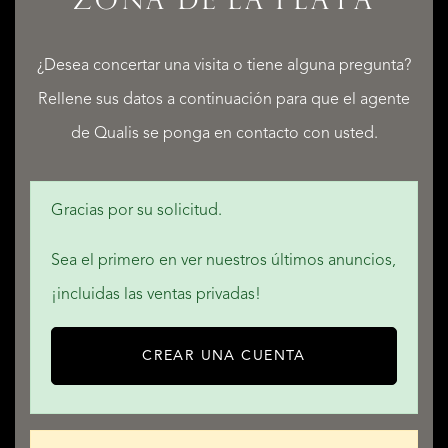
ZONA DE LA PLAYA
LISTADOS
¿Desea concertar una visita o tiene alguna pregunta?
Rellene sus datos a continuación para que el agente
SERVICIOS
de Qualis se ponga en contacto con usted.
Gracias por su solicitud.
Sea el primero en ver nuestros últimos anuncios,
QUALIS INTERNATIONAL REALTY
¡incluidas las ventas privadas!
CREAR UNA CUENTA