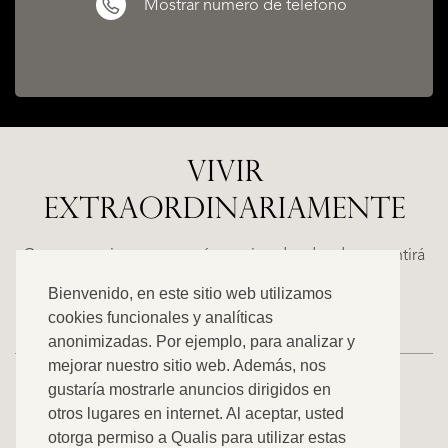
Mostrar número de teléfono
VIVIR
EXTRAORDINARIAMENTE
ALICANTE
N
FINCA
E
RUAYA
Casas espaciosas con carácter, situadas donde se sentirá
€
como en casa. Descubra nuestra oferta exclusiva.
Bienvenido, en este sitio web utilizamos
995.000
cookies funcionales y analíticas
anonimizadas. Por ejemplo, para analizar y
mejorar nuestro sitio web. Además, nos
gustaría mostrarle anuncios dirigidos en
otros lugares en internet. Al aceptar, usted
VER TODOS NUESTROS ANUNCIOS
otorga permiso a Qualis para utilizar estas