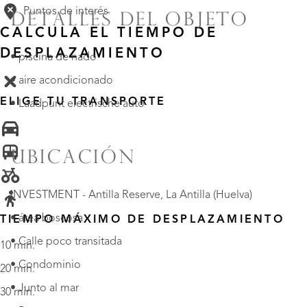
Puntos de interés
DETALLES DEL OBJETO
CALCULA EL TIEMPO DE
DESPLAZAMIENTO
• piscina de nado
• aire acondicionado
ELIGE TU TRANSPORTE
• Laadpunt electrische auto
UBICACIÓN
INVESTMENT - Antilla Reserve, La Antilla (Huelva)
• área boscosa
TIEMPO MÁXIMO DE DESPLAZAMIENTO
• Calle poco transitada
10 min.
• Condominio
20 min.
• Junto al mar
30 min.