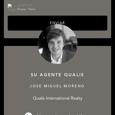
reCAPTCHA
Privacy
•
Terms
ENVIAR
SU AGENTE QUALIS
JOSE MIGUEL MORENO
Qualis International Realty