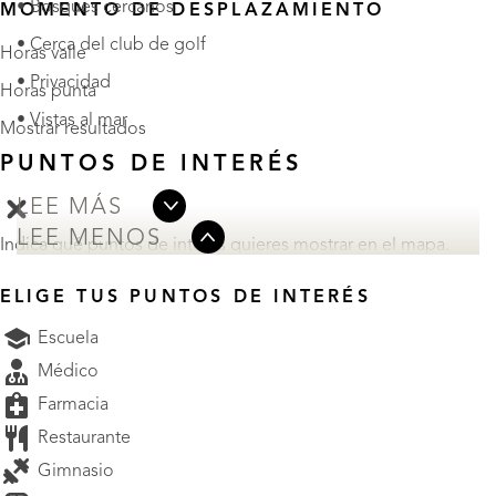
• Bosques cercanos
MOMENTO DE DESPLAZAMIENTO
• Cerca del club de golf
Horas valle
• Privacidad
Horas punta
• Vistas al mar
Mostrar resultados
PUNTOS DE INTERÉS
LEE MÁS
LEE MENOS
Indica qué puntos de interés quieres mostrar en el mapa.
ELIGE TUS PUNTOS DE INTERÉS
Escuela
Médico
Farmacia
Restaurante
Gimnasio