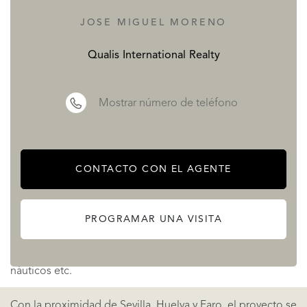
diseño contemporáneo pero atemporal de líneas sencillas
JOSE MIGUEL MORENO
y elegantes.
Qualis International Realty
Los residentes tendrán a su disposición instalaciones
modernas que albergan zonas comunes de trabajo y
Mostrar número de teléfono
reunión, gimnasio, piscina, área de picnic y chill-out, un
mirador panorámico, zona infantil de juegos e
instalaciones deportivas con pistas de pádel y de tenis.
CONTACTO CON EL AGENTE
Vivir en La Antilla Reserve permite disfrutar cada día de un
PROGRAMAR UNA VISITA
entorno natural y actividades al aire libre: campos de golf,
puertos deportivos, senderismo, ciclismo, deportes
náuticos etc.
Con la proximidad de Sevilla, Huelva y Faro, el proyecto se