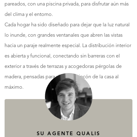
pareados, con una piscina privada, para disfrutar aún más
del clima y el entorno.
Cada hogar ha sido diseñado para dejar que la luz natural
lo inunde, con grandes ventanales que abren las vistas
hacia un paraje realmente especial. La distribución interior
es abierta y funcional, conectando sin barreras con el
exterior a través de terrazas y acogedoras pérgolas de
madera, pensadas para vivir cada rincón de la casa al
máximo.
Los materiales naturales (mortero, madera, cerámica y
piedra) y los colores tomados de la paleta cromática de la
costa atlántica (blanco, beige, verde y madera) van
alineados con el espíritu de sostenibilidad, a través de un
SU AGENTE QUALIS