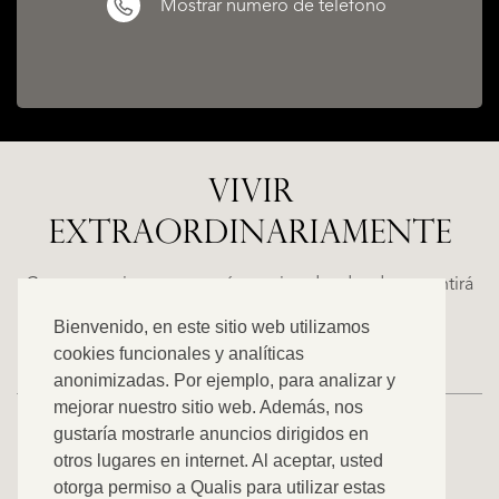
Mostrar número de teléfono
VIVIR
EXTRAORDINARIAMENTE
LA
ESTEPONA
(MÁLAGA)
N
NACARE
Casas espaciosas con carácter, situadas donde se sentirá
€
como en casa. Descubra nuestra oferta exclusiva.
Bienvenido, en este sitio web utilizamos
2.500.000
cookies funcionales y analíticas
anonimizadas. Por ejemplo, para analizar y
NUEVO
mejorar nuestro sitio web. Además, nos
gustaría mostrarle anuncios dirigidos en
otros lugares en internet. Al aceptar, usted
VER TODOS NUESTROS ANUNCIOS
otorga permiso a Qualis para utilizar estas