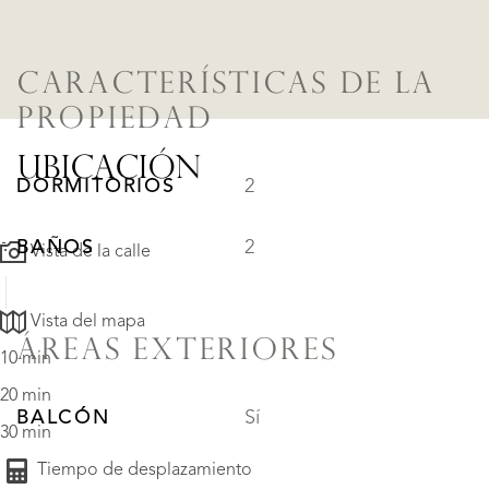
CARACTERÍSTICAS DE LA
PROPIEDAD
UBICACIÓN
DORMITORIOS
2
BAÑOS
2
Vista de la calle
Vista del mapa
ÁREAS EXTERIORES
10 min
20 min
BALCÓN
Sí
30 min
Tiempo de desplazamiento