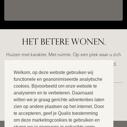
HET BETERE WONEN.
ALICANTE
N
FINCA
E
RUAYA
Huizen met karakter. Met ruimte. Op een plek waar u zich
€
helemaal thuis voelt. Ontdek ons exclusieve aanbod.
995.000
Welkom, op deze website gebruiken wij
functionele en geanonimiseerde analytische
cookies. Bijvoorbeeld om onze website te
analyseren en te verbeteren. Daarnaast
willen we je graag gerichte advertenties laten
BEKIJK ONS VOLLEDIGE AANBOD
zien op andere plaatsen op het internet. Door
te accepteren, geef je Qualis toestemming
om deze marketingcookies te gebruiken en
sturen we je gegevens in gehashte vorm