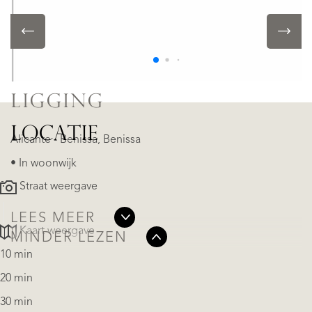
• Zwembad
• Airconditioning
LIGGING
LOCATIE
Alicante - Benissa, Benissa
• In woonwijk
Straat weergave
LEES MEER
Kaart weergave
MINDER LEZEN
10 min
20 min
30 min