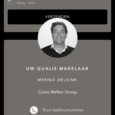
Privacy
•
Terms
VERZENDEN
UW QUALIS-MAKELAAR
MENNO DELSINK
Costa Weflen Group
Toon telefoonnummer