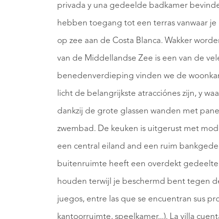
privada y una gedeelde badkamer bevinden
hebben toegang tot een terras vanwaar je 
op zee aan de Costa Blanca. Wakker worden
van de Middellandse Zee is een van de vele 
benedenverdieping vinden we de woonkamer
licht de belangrijkste atracciónes zijn, y 
dankzij de grote glassen wanden met pane
zwembad. De keuken is uitgerust met mode
een central eiland and een ruim bankgedee
buitenruimte heeft een overdekt gedeelte
houden terwijl je beschermd bent tegen de z
juegos, entre las que se encuentran sus pro
kantoorruimte, speelkamer...). La villa cuen