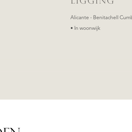
N
LIGGING
• In woonwijk