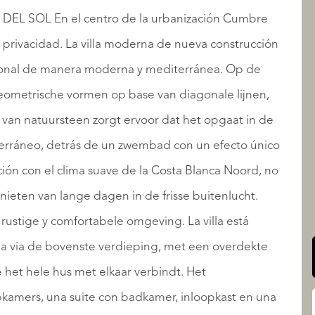
 SOL En el centro de la urbanización Cumbre
on privacidad. La villa moderna de nueva construcción
AANBOD
ional de manera moderna y mediterránea. Op de
eometrische vormen op base van diagonale lijnen,
 van natuursteen zorgt ervoor dat het opgaat in de
erráneo, detrás de un zwembad con un efecto único
ión con el clima suave de la Costa Blanca Noord, no
QUALIS INTERNATIONAL
enieten van lange dagen in de frisse buitenlucht.
rustige y comfortabele omgeving. La villa está
lla via de bovenste verdieping, met een overdekte
e het hele hus met elkaar verbindt. Het
kamers, una suite con badkamer, inloopkast en una