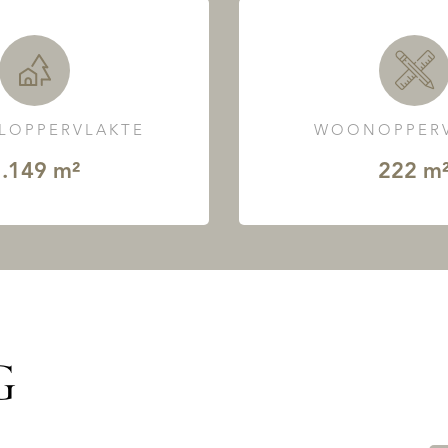
LOPPERVLAKTE
WOONOPPERV
.149 m²
222 m
G