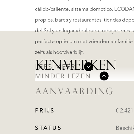
cálido/caliente, sistema domótico, ECODAN
propios, bares y restaurantes, tiendas depo
del Sol y un lugar ideal para trabajar en c
perfecte optie om met vrienden en famili
zelfs als hoofdverblijf.
KENMERKEN
LEES MEER
MINDER LEZEN
AANVAARDING
PRIJS
€ 2.421
STATUS
Beschi