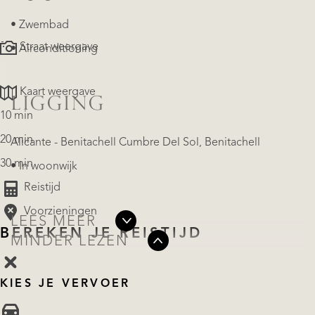
• Zwembad
Straat weergave
• Airconditioning
Kaart weergave
LIGGING
10 min
20 min
Alicante - Benitachell Cumbre Del Sol, Benitachell
30 min
• In woonwijk
Reistijd
Voorzieningen
LEES MEER
BEREKEN JE REISTIJD
MINDER LEZEN
KIES JE VERVOER