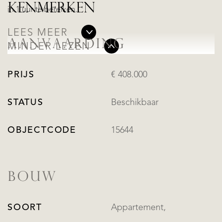
KENMERKEN
in 1 uur te bereiken.
LEES MEER
AANVAARDING
MINDER LEZEN
PRIJS
€ 408.000
STATUS
Beschikbaar
OBJECTCODE
15644
BOUW
SOORT
Appartement,