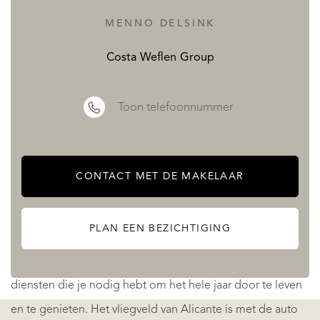
wandelroutes volgen, zoals die naar Cala Llebeig, een
MENNO DELSINK
unieke enclave aan de Costa Blanca.
Costa Weflen Group
Je kunt ook gebruikmaken van alle diensten van de
urbanisatie Cumbre del Sol: winkelcentrum, supermarkt,
Toon telefoonnummer
kapper, apotheek, bars en restaurants, tennis- en
paddlebanen, wandelpaden en nog veel meer.Woonwijk
Cumbre del Sol, winkelgebied, supermarkt, kapper,
CONTACT MET DE MAKELAAR
apotheek, bars en restaurants, tennis- en paddlebanen,
wandelpaden, Lady Elizabeth School, manege, strand en
PLAN EEN BEZICHTIGING
baaien met strandbars, op loopafstand zijn er eersteklas
restaurants met Michelinsterren, golfclubs, jachtclubs, alle
diensten die je nodig hebt om het hele jaar door te leven
en te genieten. Het vliegveld van Alicante is met de auto