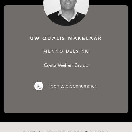
UW QUALIS-MAKELAAR
MENNO DELSINK
Costa Weflen Group
Toon telefoonnummer