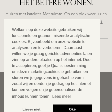
HET BETERE WONEN.
ALICANTE
WN
FINCA
E
RUAYA
Huizen met karakter. Met ruimte. Op een plek waar u zich
€
helemaal thuis voelt. Ontdek ons exclusieve aanbod.
995.000
Welkom, op deze website gebruiken wij
functionele en geanonimiseerde analytische
cookies. Bijvoorbeeld om onze website te
analyseren en te verbeteren. Daarnaast
willen we je graag gerichte advertenties laten
BEKIJK ONS VOLLEDIGE AANBOD
zien op andere plaatsen op het internet. Door
te accepteren, geef je Qualis toestemming
om deze marketingcookies te gebruiken en
sturen we je gegevens in gehashte vorm
© 2026 Qualis International Realty
zodat wij en derden je gedrag op het internet
Disclaimer
kunnen volgen en je gepersonaliseerde
inhoud kunnen tonen.
Lees meer
Cookies
Privacybeleid
Liever niet
Oké