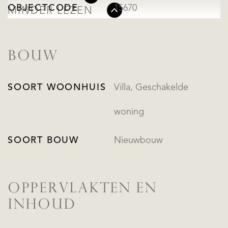
OBJECTCODE
15670
MINDER LEZEN
BOUW
SOORT WOONHUIS
Villa, Geschakelde
woning
SOORT BOUW
Nieuwbouw
OPPERVLAKTEN EN
INHOUD