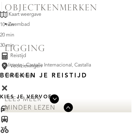
OBJECTKENMERKEN
Kaart weergave
• Zwembad
10 min
20 min
30 min
LIGGING
Reistijd
Alicante - Castalla Internacional, Castalla
Voorzieningen
BEREKEN JE REISTIJD
• In woonwijk
KIES JE VERVOER
LEES MEER
MINDER LEZEN