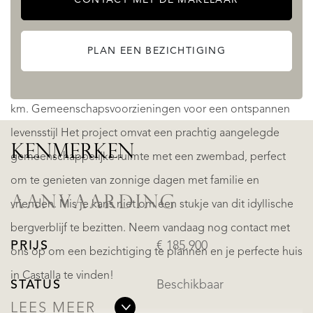
minuten met de auto. Stranden van Alicante: 35 km, met
gemakkelijke toegang tot de Middellandse Zeekust.
PLAN EEN BEZICHTIGING
Winkelcentra: Minder dan 25 km naar grote winkelcentra.
Nabijgelegen golfbanen: Verschillende opties binnen 30
km. Gemeenschapsvoorzieningen voor een ontspannen
levensstijl Het project omvat een prachtig aangelegde
KENMERKEN
gemeenschappelijke ruimte met een zwembad, perfect
om te genieten van zonnige dagen met familie en
AANVAARDING
vrienden. Mis je kans niet om een stukje van dit idyllische
bergverblijf te bezitten. Neem vandaag nog contact met
PRIJS
€ 185.900
ons op om een bezichtiging te plannen en je perfecte huis
in Castalla te vinden!
STATUS
Beschikbaar
LEES MEER