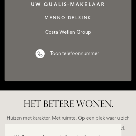
UW QUALIS-MAKELAAR
MENNO DELSINK
Costa Weflen Group
Toon telefoonnummer
HET BETERE WONEN.
ALICANTE
WN
FINCA
E
RUAYA
Huizen met karakter. Met ruimte. Op een plek waar u zich
€
helemaal thuis voelt. Ontdek ons exclusieve aanbod.
995.000