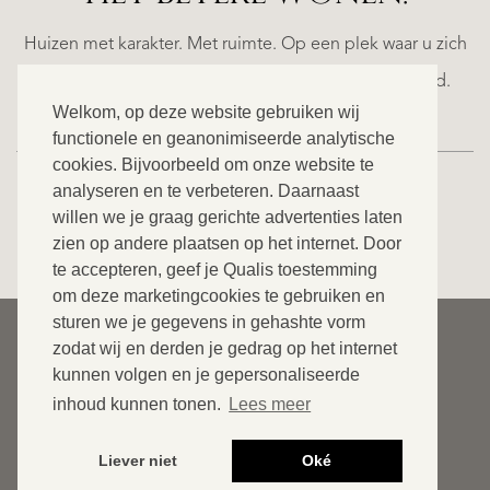
N
FINCA
E
RUAYA
Huizen met karakter. Met ruimte. Op een plek waar u zich
€
helemaal thuis voelt. Ontdek ons exclusieve aanbod.
995.000
Welkom, op deze website gebruiken wij
functionele en geanonimiseerde analytische
cookies. Bijvoorbeeld om onze website te
analyseren en te verbeteren. Daarnaast
willen we je graag gerichte advertenties laten
BEKIJK ONS VOLLEDIGE AANBOD
zien op andere plaatsen op het internet. Door
te accepteren, geef je Qualis toestemming
om deze marketingcookies te gebruiken en
sturen we je gegevens in gehashte vorm
© 2026 Qualis International Realty
zodat wij en derden je gedrag op het internet
Disclaimer
kunnen volgen en je gepersonaliseerde
inhoud kunnen tonen.
Lees meer
Cookies
Privacybeleid
Liever niet
Oké