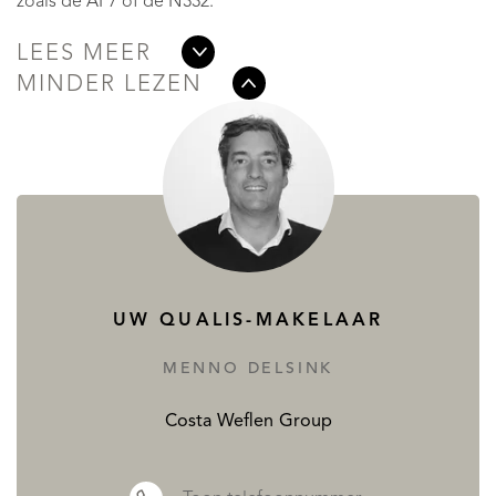
zoals de AP7 of de N332.
LEES MEER
MINDER LEZEN
UW QUALIS-MAKELAAR
MENNO DELSINK
Costa Weflen Group