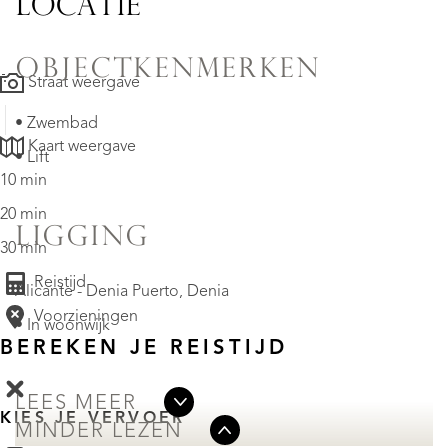
LOCATIE
OBJECTKENMERKEN
Straat weergave
• Zwembad
Kaart weergave
• Lift
10 min
20 min
LIGGING
30 min
Reistijd
Alicante - Denia Puerto, Denia
Voorzieningen
• In woonwijk
BEREKEN JE REISTIJD
LEES MEER
KIES JE VERVOER
MINDER LEZEN