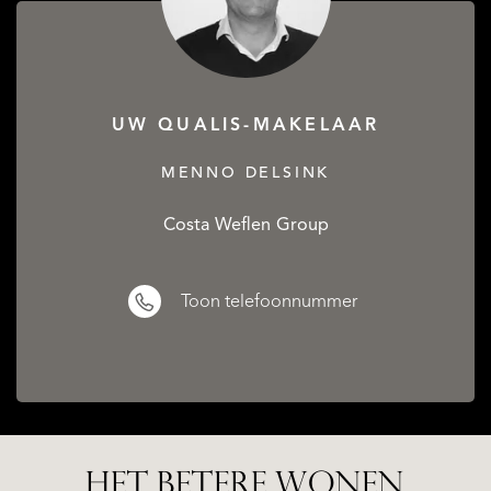
UW QUALIS-MAKELAAR
MENNO DELSINK
Costa Weflen Group
Toon telefoonnummer
HET BETERE WONEN.
ALICANTE