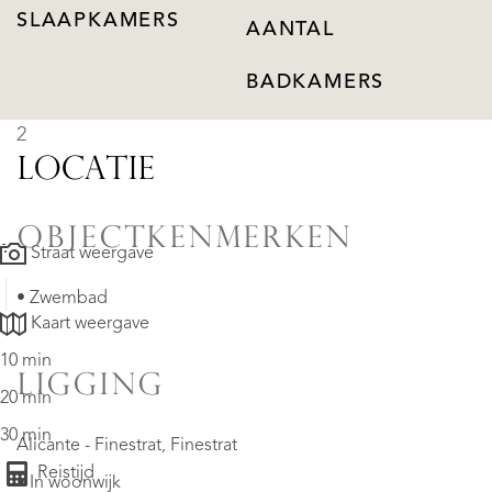
SLAAPKAMERS
AANTAL
BADKAMERS
2
LOCATIE
OBJECTKENMERKEN
Straat weergave
• Zwembad
Kaart weergave
10 min
LIGGING
20 min
30 min
Alicante - Finestrat, Finestrat
Reistijd
• In woonwijk