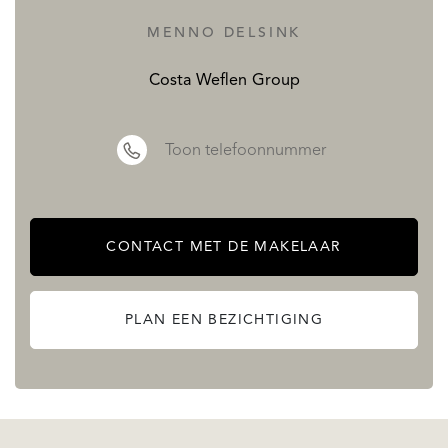
wandelen en klimmen in Puig Campana een
MENNO DELSINK
onvergelijkbare natuurlijke omgeving of genieten van
Costa Weflen Group
nautische sporten.
LEES MEER
Toon telefoonnummer
MINDER LEZEN
CONTACT MET DE MAKELAAR
PLAN EEN BEZICHTIGING