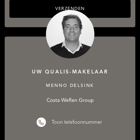
VERZENDEN
UW QUALIS-MAKELAAR
MENNO DELSINK
Costa Weflen Group
Toon telefoonnummer