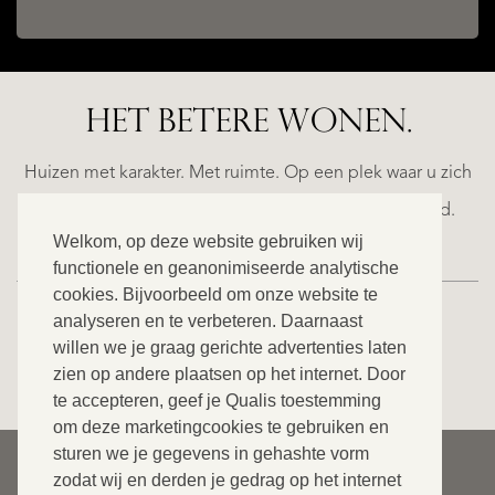
HET BETERE WONEN.
ALICANTE
WN
FINCA
E
RUAYA
Huizen met karakter. Met ruimte. Op een plek waar u zich
€
helemaal thuis voelt. Ontdek ons exclusieve aanbod.
995.000
Welkom, op deze website gebruiken wij
functionele en geanonimiseerde analytische
cookies. Bijvoorbeeld om onze website te
analyseren en te verbeteren. Daarnaast
willen we je graag gerichte advertenties laten
BEKIJK ONS VOLLEDIGE AANBOD
zien op andere plaatsen op het internet. Door
te accepteren, geef je Qualis toestemming
om deze marketingcookies te gebruiken en
sturen we je gegevens in gehashte vorm
© 2026 Qualis International Realty
zodat wij en derden je gedrag op het internet