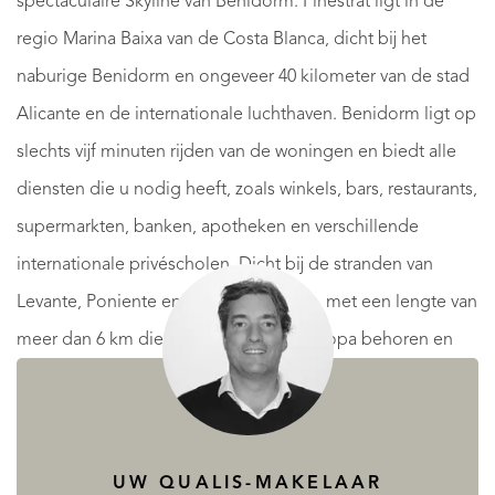
spectaculaire Skyline van Benidorm. Finestrat ligt in de
regio Marina Baixa van de Costa Blanca, dicht bij het
naburige Benidorm en ongeveer 40 kilometer van de stad
Alicante en de internationale luchthaven. Benidorm ligt op
slechts vijf minuten rijden van de woningen en biedt alle
diensten die u nodig heeft, zoals winkels, bars, restaurants,
supermarkten, banken, apotheken en verschillende
internationale privéscholen. Dicht bij de stranden van
Levante, Poniente en Cala de Finestrat, met een lengte van
meer dan 6 km die tot de beste van Europa behoren en
door de Europese Unie zijn bekroond met blauwe
vlaggen. Alle recreatieve diensten zoals de themaparken
van Aqua Natura, Terra Mítica, Terra Natura, Aqualandia en
UW QUALIS-MAKELAAR
Mundomar, Sierra Cortina en Villaitana Golfbanen,