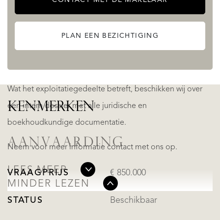
verlichting hebben en worden gevoed via zonnepanelen
met een energieproductiecapaciteit tot 20 kWh per dag.
PLAN EEN BEZICHTIGING
Zowel de gemeenschappelijke buitenruimtes als het
zwembad zijn voorzien van een nachtverlichtingssysteem.
Wat het exploitatiegedeelte betreft, beschikken wij over
KENMERKEN
een intern dossier met alle juridische en
boekhoudkundige documentatie.
AANVAARDING
Neem voor meer informatie contact met ons op.
LEES MEER
VRAAGPRIJS
€ 850.000
MINDER LEZEN
STATUS
Beschikbaar