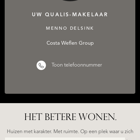
UW QUALIS-MAKELAAR
MENNO DELSINK
Costa Weflen Group
Toon telefoonnummer
HET BETERE WONEN.
ALICANTE
WN
FINCA
E
RUAYA
Huizen met karakter. Met ruimte. Op een plek waar u zich
€