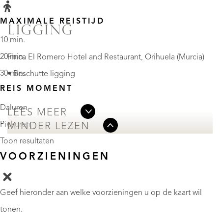
MAXIMALE REISTIJD
LIGGING
10 min.
20 min.
Finca El Romero Hotel and Restaurant, Orihuela (Murcia)
30 min.
• Beschutte ligging
REIS MOMENT
Daluren
LEES MEER
Piekuren
MINDER LEZEN
Toon resultaten
VOORZIENINGEN
Geef hieronder aan welke voorzieningen u op de kaart wil
tonen.