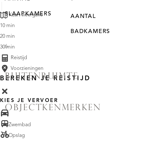
SLAAPKAMERS
Kaart weergave
AANTAL
10 min
BADKAMERS
20 min
6
30 min
Reistijd
Voorzieningen
BUITENRUIMTE
BEREKEN JE REISTIJD
KIES JE VERVOER
OBJECTKENMERKEN
• Zwembad
• Opslag