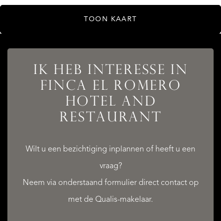
TOON KAART
AANBOD
IK HEB INTERESSE IN
FINCA EL ROMERO
HOTEL AND
RESTAURANT
DIENSTEN
Wilt u een bezichtiging inplannen of heeft u een
vraag?
Neem via onderstaand formulier direct contact op
QUALIS INTERNATIONAL REALTY
met de Qualis-makelaar.