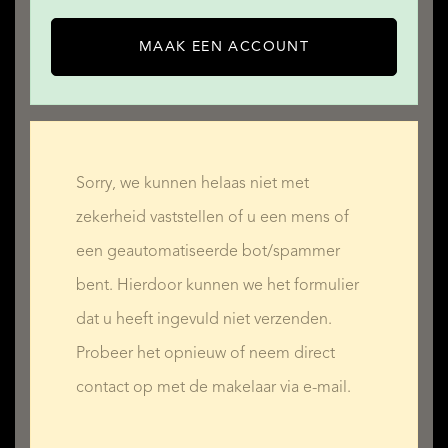
MAAK EEN ACCOUNT
Sorry, we kunnen helaas niet met
zekerheid vaststellen of u een mens of
een geautomatiseerde bot/spammer
bent. Hierdoor kunnen we het formulier
dat u heeft ingevuld niet verzenden.
Probeer het opnieuw of neem direct
contact op met de makelaar via e-mail.