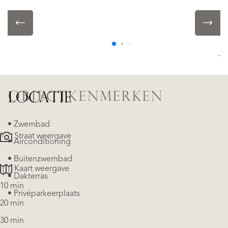
BALKON
Ja
TUIN
Voortuin
OBJECTKENMERKEN
LOCATIE
• Zwembad
Straat weergave
• Airconditioning
• Buitenzwembad
Kaart weergave
• Dakterras
10 min
• Privéparkeerplaats
20 min
30 min