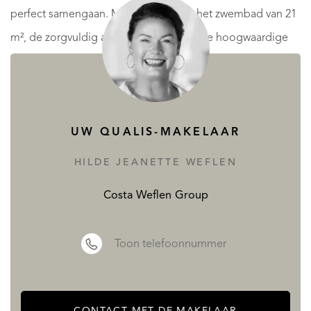
perfect samengaan. Met details zoals het zwembad van 21
m², de zorgvuldig aangelegde tuin en de hoogwaardige
voorzieningen in elke hoek, waan je je in je eigen paradijs.
LEES MEER
MINDER LEZEN
UW QUALIS-MAKELAAR
HILDE JEANETTE WEFLEN
Costa Weflen Group
Toon telefoonnummer
CONTACT MET DE MAKELAAR