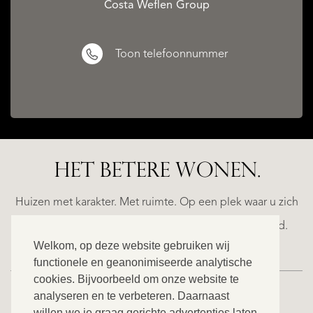
Costa Weflen Group
Toon telefoonnummer
HET BETERE WONEN.
ALICANTE
N
FINCA
E
RUAYA
Huizen met karakter. Met ruimte. Op een plek waar u zich
€
helemaal thuis voelt. Ontdek ons exclusieve aanbod.
995.000
Welkom, op deze website gebruiken wij
functionele en geanonimiseerde analytische
cookies. Bijvoorbeeld om onze website te
analyseren en te verbeteren. Daarnaast
willen we je graag gerichte advertenties laten