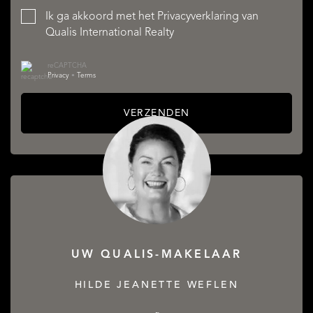
Ik ga akkoord met het
Privacyverklaring
van
Qualis International Realty
reCAPTCHA
Privacy
•
Terms
VERZENDEN
UW QUALIS-MAKELAAR
HILDE JEANETTE WEFLEN