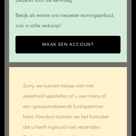
Bedankt voor uw aanvraag.
LEES MEER
Bekijk als eerste ons nieuwste woningaanbod,
MINDER LEZEN
ook in stille verkoop!
MAAK EEN ACCOUNT
Sorry, we kunnen helaas niet met
zekerheid vaststellen of u een mens of
een geautomatiseerde bot/spammer
bent. Hierdoor kunnen we het formulier
dat u heeft ingevuld niet verzenden.