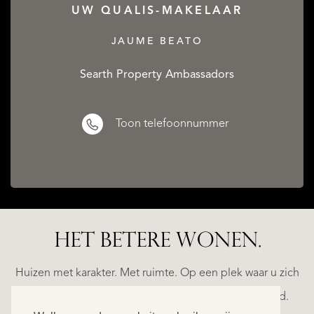
UW QUALIS-MAKELAAR
JAUME BEATO
Searth Property Ambassadors
Toon telefoonnummer
CATALAN
WINE
HET BETERE WONEN.
LANDS
BARONESS
TED
CASTLE
Huizen met karakter. Met ruimte. Op een plek waar u zich
€
helemaal thuis voelt. Ontdek ons exclusieve aanbod.
1.490.000