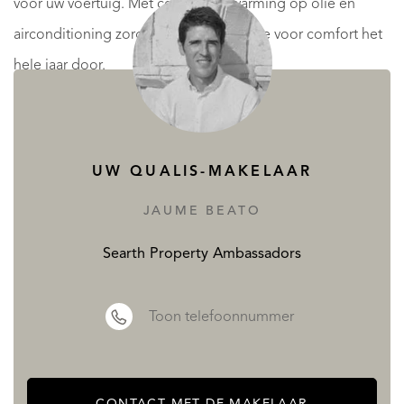
voor uw voertuig. Met centrale verwarming op olie en
airconditioning zorgt de accommodatie voor comfort het
hele jaar door.
Of u nu op zoek bent naar een rustig toevluchtsoord of
een levendige gemeenschap dicht bij de stranden en het
stadsleven, deze villa in Olivella biedt het beste van twee
UW QUALIS-MAKELAAR
werelden. Mis de kans niet om van dit droomhuis uw
JAUME BEATO
nieuwe thuis te maken
Searth Property Ambassadors
LEES MEER
MINDER LEZEN
Toon telefoonnummer
CONTACT MET DE MAKELAAR