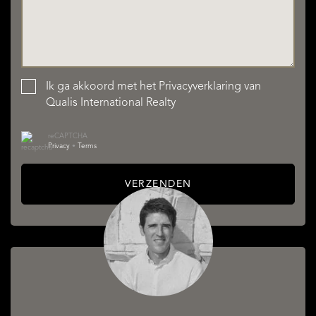
Ik ga akkoord met het
Privacyverklaring
van
Qualis International Realty
reCAPTCHA
Privacy
•
Terms
VERZENDEN