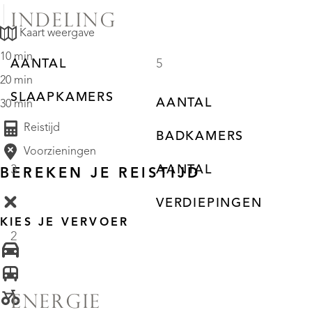
INDELING
Kaart weergave
10 min
AANTAL
5
20 min
SLAAPKAMERS
AANTAL
30 min
Reistijd
BADKAMERS
Voorzieningen
3
AANTAL
BEREKEN JE REISTIJD
VERDIEPINGEN
KIES JE VERVOER
2
ENERGIE