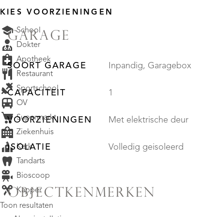
KIES VOORZIENINGEN
School
GARAGE
Dokter
Apotheek
SOORT GARAGE
Inpandig, Garagebox
Restaurant
Sportschool
CAPACITEIT
1
OV
Supermarkt
VOORZIENINGEN
Met elektrische deur
Ziekenhuis
Kerk
ISOLATIE
Volledig geisoleerd
Tandarts
Bioscoop
Kapper
OBJECTKENMERKEN
Toon resultaten