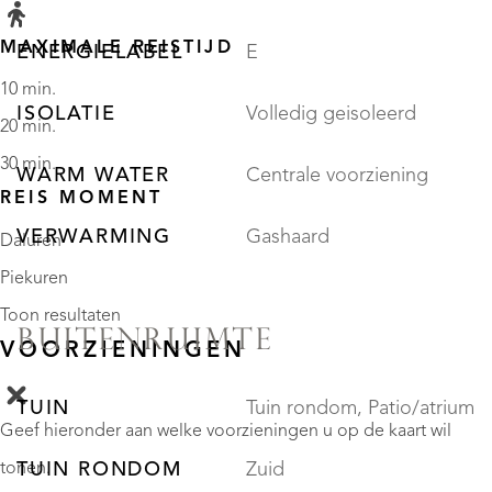
MAXIMALE REISTIJD
ENERGIELABEL
E
10 min.
ISOLATIE
Volledig geisoleerd
20 min.
30 min.
WARM WATER
Centrale voorziening
REIS MOMENT
VERWARMING
Gashaard
Daluren
Piekuren
Toon resultaten
BUITENRUIMTE
VOORZIENINGEN
TUIN
Tuin rondom, Patio/atrium
Geef hieronder aan welke voorzieningen u op de kaart wil
TUIN RONDOM
Zuid
tonen.