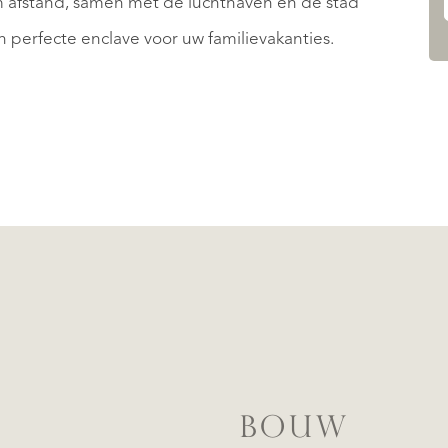
m afstand, samen met de luchthaven en de stad
n perfecte enclave voor uw familievakanties.
BOUW