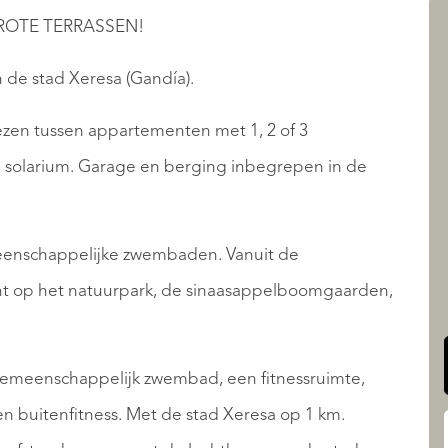
GROTE TERRASSEN!
 de stad Xeresa (Gandía).
AANBOD
ezen tussen appartementen met 1, 2 of 3
 solarium. Garage en berging inbegrepen in de
emeenschappelijke zwembaden. Vanuit de
QUALIS INTERNATIONAL
ht op het natuurpark, de sinaasappelboomgaarden,
 gemeenschappelijk zwembad, een fitnessruimte,
en buitenfitness. Met de stad Xeresa op 1 km.