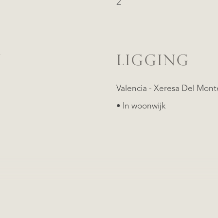
2
N
LIGGING
• In woonwijk