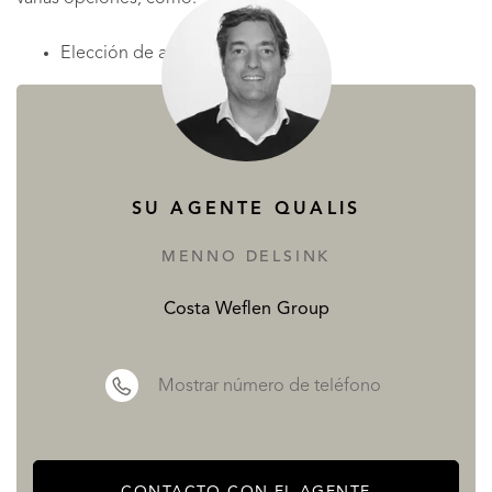
Elección de acabados
Diferentes tipos de aire acondicionado
Autoconsumo con paneles fotovoltaicos
SU AGENTE QUALIS
Control del hogar con sistema domótico
MENNO DELSINK
Así, obtienes una vivienda ya diseñada pero adaptable a
Costa Weflen Group
tus necesidades, con un precio fijo.
Excelente Ubicación en la Costa Blanca
Mostrar número de teléfono
Alfaz del Pi se encuentra en la costa mediterránea y limita
con los municipios de Altea, La Nucia y Benidorm. El
centro urbano está situado a unos 3 km tierra adentro, en
CONTACTO CON EL AGENTE