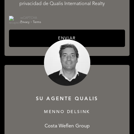
privacidad
de Qualis International Realty
reCAPTCHA
Privacy
•
Terms
ENVIAR
SU AGENTE QUALIS
MENNO DELSINK
Costa Weflen Group