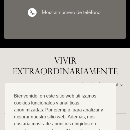
Mostrar número de teléfono
VIVIR
EXTRAORDINARIAMENTE
ALICANTE
N
FINCA
E
RUAYA
Casas espaciosas con carácter, situadas donde se sentirá
€
como en casa. Descubra nuestra oferta exclusiva.
Bienvenido, en este sitio web utilizamos
995.000
cookies funcionales y analíticas
anonimizadas. Por ejemplo, para analizar y
mejorar nuestro sitio web. Además, nos
gustaría mostrarle anuncios dirigidos en