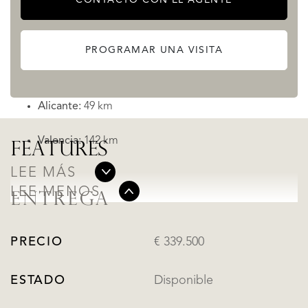
las laderas de la Sierra Helada. El municipio cuenta con 4
km de costa, destacando la hermosa playa de Albir.
PROGRAMAR UNA VISITA
Distancias a ciudades principales:
Alicante:
49 km
Valencia:
142 km
FEATURES
LEE MÁS
LEE MENOS
ENTREGA
PRECIO
€ 339.500
ESTADO
Disponible