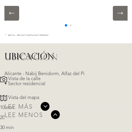
DETALLES DEL OBJETO
• aire acondicionado
UBICACIÓN
UBICACIÓN
Alicante - Nabij Benidorm, Alfaz del Pi
Vista de la calle
• Sector residencial
Vista del mapa
LEE MÁS
10 min
LEE MENOS
20 min
30 min