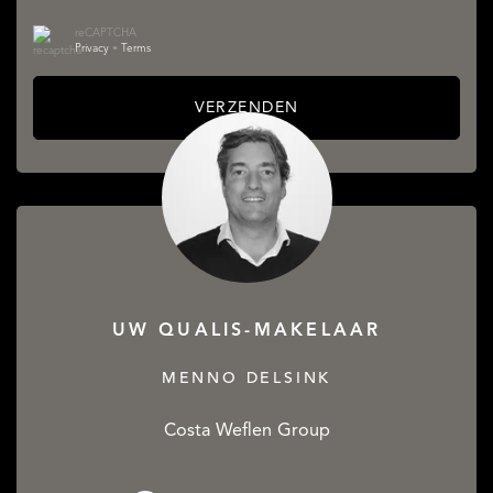
reCAPTCHA
Privacy
•
Terms
VERZENDEN
UW QUALIS-MAKELAAR
MENNO DELSINK
Costa Weflen Group