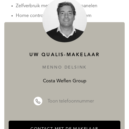
Zelfverbruik met fotovoltaïsche panelen
Home control met domoticasysteem
Zo krijg je een reeds ontworpen woning die aanpasbaar is
aan jouw wensen, en dat tegen een vaste prijs.
Geweldige ligging aan de Costa Blanca
UW QUALIS-MAKELAAR
Alfaz del Pi ligt aan de Middellandse Zeekust en grenst
MENNO DELSINK
aan de gemeenten Altea, La Nucia en Benidorm. Het
Costa Weflen Group
stadscentrum bevindt zich ongeveer 3 km landinwaarts, op
de hellingen van de Sierra Helada. De gemeente heeft
Toon telefoonnummer
een 4 km lange kustlijn, met als hoogtepunt het prachtige
strand van Albir.
Afstanden tot belangrijke steden:
CONTACT MET DE MAKELAAR