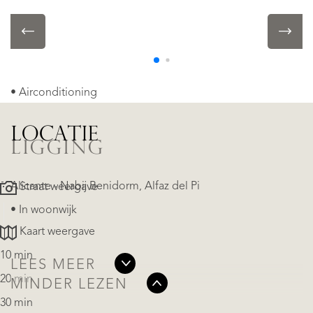
OBJECTKENMERKEN
• Airconditioning
LOCATIE
LIGGING
Alicante - Nabij Benidorm, Alfaz del Pi
Straat weergave
• In woonwijk
Kaart weergave
10 min
LEES MEER
20 min
MINDER LEZEN
30 min