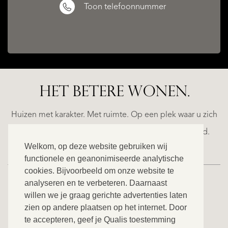
Toon telefoonnummer
HET BETERE WONEN.
ALICANTE
FINCA
RUAYA
Huizen met karakter. Met ruimte. Op een plek waar u zich
€
helemaal thuis voelt. Ontdek ons exclusieve aanbod.
995.000
Welkom, op deze website gebruiken wij
functionele en geanonimiseerde analytische
cookies. Bijvoorbeeld om onze website te
analyseren en te verbeteren. Daarnaast
willen we je graag gerichte advertenties laten
BEKIJK ONS VOLLEDIGE AANBOD
zien op andere plaatsen op het internet. Door
te accepteren, geef je Qualis toestemming