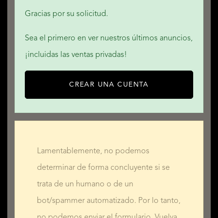
SERVICIOS
Gracias por su solicitud.
Sea el primero en ver nuestros últimos anuncios,
¡incluidas las ventas privadas!
QUALIS INTERNATIONAL REALTY
CREAR UNA CUENTA
Lamentablemente, no podemos
determinar de forma concluyente si se
trata de un humano o de un
bot/spammer automatizado. Por lo tanto,
no podemos enviar el formulario. Vuelva