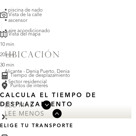
• piscina de nado
Vista de la calle
• ascensor
• aire acondicionado
Vista del mapa
10 min
UBICACIÓN
20 min
30 min
Alicante - Denia Puerto, Denia
Tiempo de desplazamiento
• Sector residencial
Puntos de interés
CALCULA EL TIEMPO DE
DESPLAZAMIENTO
LEE MÁS
LEE MENOS
ELIGE TU TRANSPORTE