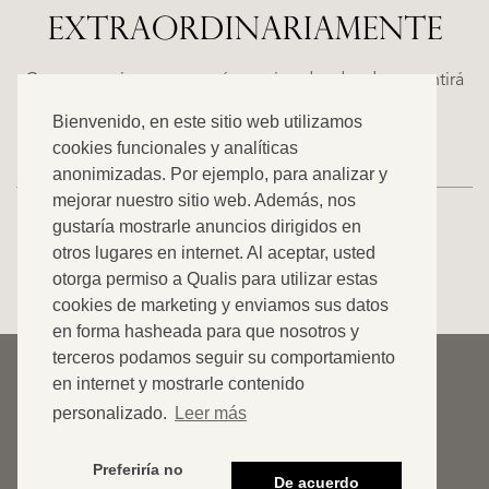
EXTRAORDINARIAMENTE
ALICANTE
N
FINCA
E
RUAYA
Casas espaciosas con carácter, situadas donde se sentirá
€
como en casa. Descubra nuestra oferta exclusiva.
Bienvenido, en este sitio web utilizamos
995.000
cookies funcionales y analíticas
anonimizadas. Por ejemplo, para analizar y
mejorar nuestro sitio web. Además, nos
gustaría mostrarle anuncios dirigidos en
otros lugares en internet. Al aceptar, usted
VER TODOS NUESTROS ANUNCIOS
otorga permiso a Qualis para utilizar estas
cookies de marketing y enviamos sus datos
en forma hasheada para que nosotros y
terceros podamos seguir su comportamiento
© 2026 Qualis International Realty
en internet y mostrarle contenido
Descargar de responsabilidad
personalizado.
Leer más
Cookies
Preferiría no
De acuerdo