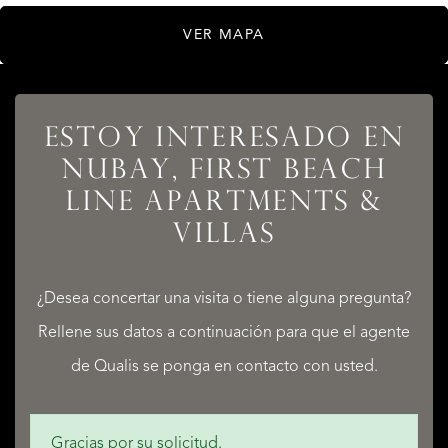
VER MAPA
ESTOY INTERESADO EN
LISTADOS
NUBAY, FIRST BEACH
LINE APARTMENTS &
VILLAS
SERVICIOS
¿Desea concertar una visita o tiene alguna pregunta?
Rellene sus datos a continuación para que el agente
de Qualis se ponga en contacto con usted.
QUALIS INTERNATIONAL REALTY
Gracias por su solicitud.