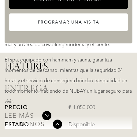
además de una piscina infantil.
PROGRAMAR UNA VISITA
Pensando en la relajación y el entretenimiento, dispone
de una zona de juegos infantiles, un gimnasio con vistas al
mar y un área de coworking moderna y eficiente.
El spa, equipado con hammam y sauna, garantiza
FEATURES
momentos de descanso, mientras que la seguridad 24
horas y el servicio de conserjería brindan tranquilidad en
ENTREGA
todo momento, haciendo de NUBAY un lugar seguro para
vivir.
PRECIO
€ 1.050.000
LEE MÁS
LEE MENOS
ESTADO
Disponible