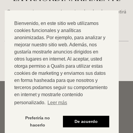
(MÁLAGA)
N
NACARE
Casas espaciosas con carácter, situadas donde se sentirá
€
como en casa. Descubra nuestra oferta exclusiva.
Bienvenido, en este sitio web utilizamos
2.500.000
cookies funcionales y analíticas
anonimizadas. Por ejemplo, para analizar y
NUEVO
mejorar nuestro sitio web. Además, nos
gustaría mostrarle anuncios dirigidos en
otros lugares en internet. Al aceptar, usted
VER TODOS NUESTROS ANUNCIOS
otorga permiso a Qualis para utilizar estas
cookies de marketing y enviamos sus datos
en forma hasheada para que nosotros y
terceros podamos seguir su comportamiento
© 2026 Qualis International Realty
en internet y mostrarle contenido
Descargar de responsabilidad
personalizado.
Leer más
Cookies
Preferiría no
De acuerdo
Declaración de privacidad
hacerlo