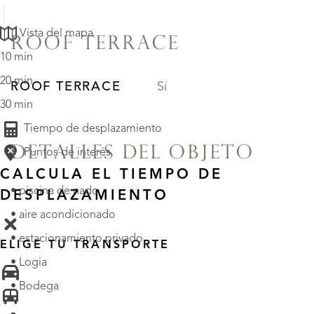
Vista del mapa
ROOF TERRACE
10 min
20 min
ROOF TERRACE
Sí
30 min
Tiempo de desplazamiento
DETALLES DEL OBJETO
Puntos de interés
CALCULA EL TIEMPO DE
• piscina de nado
DESPLAZAMIENTO
• aire acondicionado
• estacionamiento privado
ELIGE TU TRANSPORTE
• Logia
• Bodega