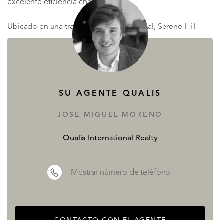
excelente eficiencia energética.
Ubicado en una tranquila zona residencial, Serene Hill
ofrece el equilibrio perfecto entre privacidad y
comodidad. La emblemática Playa de Burriana, el centro
de Nerja, restaurantes, comercios y todos los servicios
esenciales se encuentran a tan solo unos minutos.
SU AGENTE QUALIS
JOSE MIGUEL MORENO
Además, gracias a su excelente conexión con la autovía, la
ciudad de Málaga, el Aeropuerto de Málaga-Costa del Sol
Qualis International Realty
y la estación del tren de alta velocidad AVE pueden
alcanzarse en menos de una hora.
Mostrar número de teléfono
Serene Hill
representa una oportunidad única para
adquirir una vivienda de lujo de diseño contemporáneo
CONTACTO CON EL AGENTE