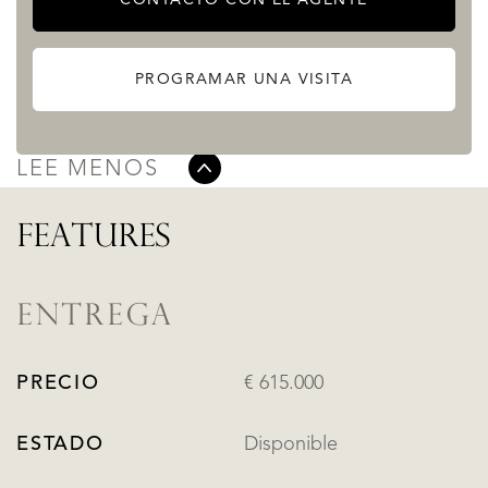
en Nerja, ideal tanto como residencia habitual, segunda
vivienda vacacional o inversión inmobiliaria en la Costa del
PROGRAMAR UNA VISITA
Sol.
LEE MÁS
LEE MENOS
FEATURES
ENTREGA
PRECIO
€ 615.000
ESTADO
Disponible