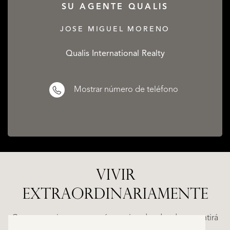
SU AGENTE QUALIS
JOSE MIGUEL MORENO
Qualis International Realty
Mostrar número de teléfono
VIVIR
EXTRAORDINARIAMENTE
A
ESTEPONA
(MÁLAGA)
NACARE
Casas espaciosas con carácter, situadas donde se sentirá
€