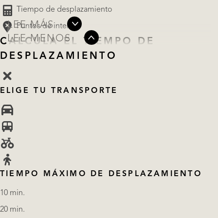
Tiempo de desplazamiento
LEE MÁS
Puntos de interés
LEE MENOS
CALCULA EL TIEMPO DE
DESPLAZAMIENTO
ELIGE TU TRANSPORTE
TIEMPO MÁXIMO DE DESPLAZAMIENTO
10 min.
20 min.