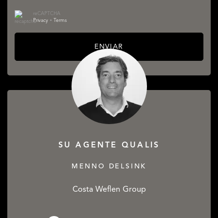
reCAPTCHA
Privacy
•
Terms
ENVIAR
SU AGENTE QUALIS
MENNO DELSINK
Costa Weflen Group