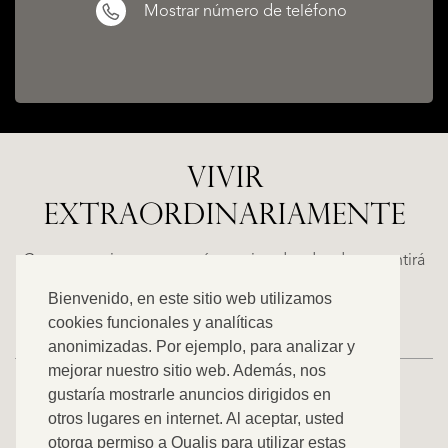
Mostrar número de teléfono
VIVIR
EXTRAORDINARIAMENTE
ALICANTE
N
FINCA
RUAYA
Casas espaciosas con carácter, situadas donde se sentirá
€
como en casa. Descubra nuestra oferta exclusiva.
Bienvenido, en este sitio web utilizamos
995.000
cookies funcionales y analíticas
anonimizadas. Por ejemplo, para analizar y
mejorar nuestro sitio web. Además, nos
gustaría mostrarle anuncios dirigidos en
otros lugares en internet. Al aceptar, usted
VER TODOS NUESTROS ANUNCIOS
otorga permiso a Qualis para utilizar estas