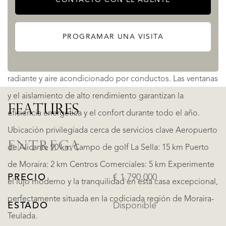
proporciona privacidad adicional. Características
sostenibles y energéticamente eficientes Esta propiedad
PROGRAMAR UNA VISITA
está equipada con elementos sostenibles, como una
avanzada bomba de calor aire-agua, calefacción por suelo
radiante y aire acondicionado por conductos. Las ventanas
y el aislamiento de alto rendimiento garantizan la
FEATURES
eficiencia energética y el confort durante todo el año.
Ubicación privilegiada cerca de servicios clave Aeropuerto
ENTREGA
de Alicante 90 km Campo de golf La Sella: 15 km Puerto
de Moraira: 2 km Centros Comerciales: 5 km Experimente
PRECIO
€ 1.790.000
el lujo moderno y la tranquilidad en esta casa excepcional,
perfectamente situada en la codiciada región de Moraira-
ESTADO
Disponible
Teulada.