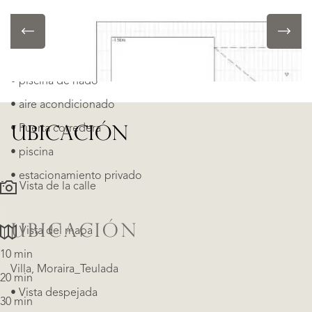
DETALLES DEL OBJETO
• piscina de nado
• aire acondicionado
• Puerta corredera
UBICACIÓN
• piscina
• estacionamiento privado
Vista de la calle
UBICACIÓN
Vista del mapa
10 min
Villa, Moraira_Teulada
20 min
• Vista despejada
30 min