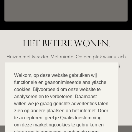
HET BETERE WONEN.
ALICANTE
N
FINCA
E
RUAYA
Huizen met karakter. Met ruimte. Op een plek waar u zich
€
helemaal thuis voelt. Ontdek ons exclusieve aanbod.
995.000
Welkom, op deze website gebruiken wij
functionele en geanonimiseerde analytische
cookies. Bijvoorbeeld om onze website te
analyseren en te verbeteren. Daarnaast
willen we je graag gerichte advertenties laten
BEKIJK ONS VOLLEDIGE AANBOD
zien op andere plaatsen op het internet. Door
te accepteren, geef je Qualis toestemming
om deze marketingcookies te gebruiken en
sturen we je gegevens in gehashte vorm