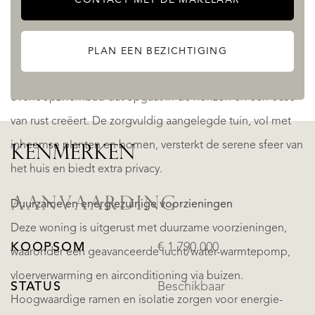
De buitenruimtes zijn ontworpen voor ontspanning en
entertainment, waaronder een groot terras van 81 m² dat
ideaal is om buiten te dineren of te loungen in de
PLAN EEN BEZICHTIGING
mediterrane zon. Het terras leidt naar een prachtig
overloopzwembad dat opgaat in de horizon en een oase
van rust creëert. De zorgvuldig aangelegde tuin, vol met
inheemse planten en bomen, versterkt de serene sfeer van
KENMERKEN
het huis en biedt extra privacy.
AANVAARDING
Duurzame en energiezuinige voorzieningen
Deze woning is uitgerust met duurzame voorzieningen,
KOOPSOM
€ 1.790.000
waaronder een geavanceerde lucht/water-warmtepomp,
vloerverwarming en airconditioning via buizen.
STATUS
Beschikbaar
Hoogwaardige ramen en isolatie zorgen voor energie-