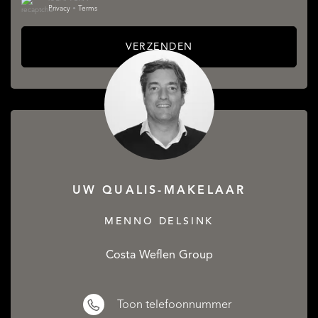
Privacy
•
Terms
VERZENDEN
UW QUALIS-MAKELAAR
MENNO DELSINK
Costa Weflen Group
Toon telefoonnummer