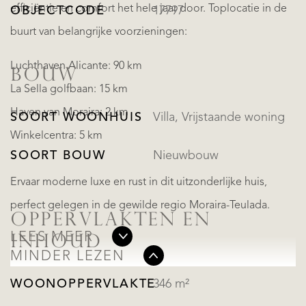
efficiëntie en comfort het hele jaar door. Toplocatie in de
OBJECTCODE
17797
buurt van belangrijke voorzieningen:
Luchthaven Alicante: 90 km
BOUW
La Sella golfbaan: 15 km
Haven van Moraira: 2 km
SOORT WOONHUIS
Villa, Vrijstaande woning
Winkelcentra: 5 km
SOORT BOUW
Nieuwbouw
Ervaar moderne luxe en rust in dit uitzonderlijke huis,
perfect gelegen in de gewilde regio Moraira-Teulada.
OPPERVLAKTEN EN
LEES MEER
INHOUD
MINDER LEZEN
WOONOPPERVLAKTE
346 m²