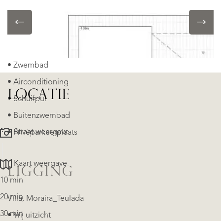
OBJECTKENMERKEN
• Zwembad
• Airconditioning
LOCATIE
• Schuifpui
• Buitenzwembad
Straat weergave
• Privéparkeerplaats
Kaart weergave
LIGGING
10 min
20 min
Villa, Moraira_Teulada
30 min
• Vrij uitzicht