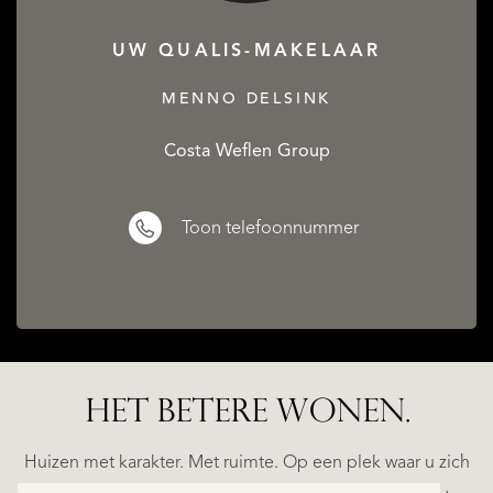
UW QUALIS-MAKELAAR
MENNO DELSINK
Costa Weflen Group
Toon telefoonnummer
HET BETERE WONEN.
ALICANTE
WN
FINCA
E
RUAYA
Huizen met karakter. Met ruimte. Op een plek waar u zich
€