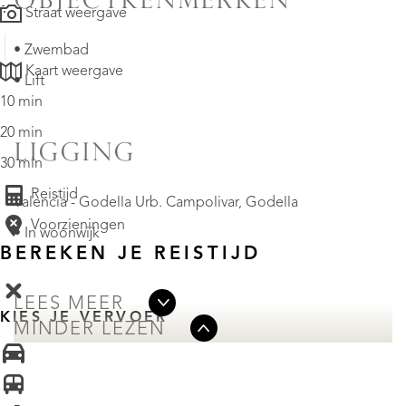
OBJECTKENMERKEN
Straat weergave
• Zwembad
Kaart weergave
• Lift
10 min
20 min
LIGGING
30 min
Reistijd
Valencia - Godella Urb. Campolivar, Godella
Voorzieningen
• In woonwijk
BEREKEN JE REISTIJD
LEES MEER
KIES JE VERVOER
MINDER LEZEN