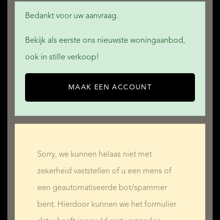
Bedankt voor uw aanvraag.
Bekijk als eerste ons nieuwste woningaanbod,
QUALIS INTERNATIONAL REALTY
ook in stille verkoop!
MAAK EEN ACCOUNT
Sorry, we kunnen helaas niet met
zekerheid vaststellen of u een mens of
een geautomatiseerde bot/spammer
bent. Hierdoor kunnen we het formulier