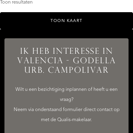
Toon resultaten
TOON KAART
IK HEB INTERESSE IN
VALENCIA - GODELLA
URB. CAMPOLIVAR
AANBOD
Wilt u een bezichtiging inplannen of heeft u een
vraag?
Neem via onderstaand formulier direct contact op
DIENSTEN
met de Qualis-makelaar.