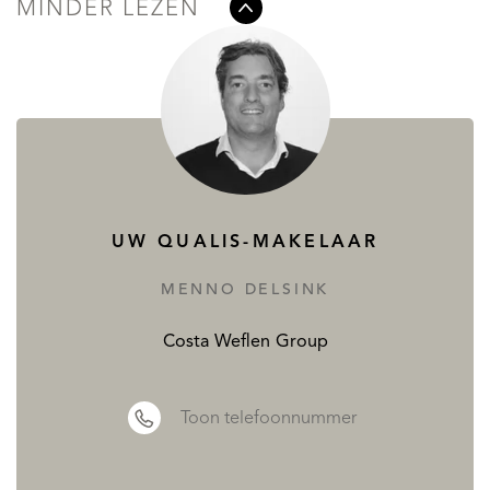
MINDER LEZEN
UW QUALIS-MAKELAAR
MENNO DELSINK
Costa Weflen Group
Toon telefoonnummer